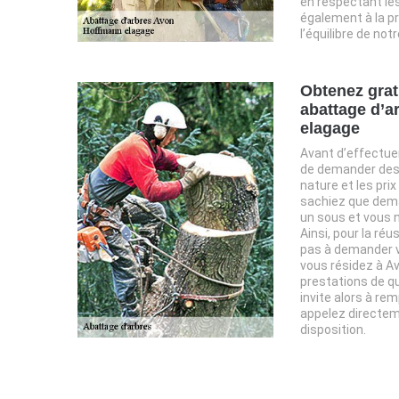
en respectant les 
également à la p
l’équilibre de no
Obtenez grat
abattage d’a
elagage
Avant d’effectuer
de demander des d
nature et les prix
sachiez que dema
un sous et vous 
Ainsi, pour la réu
pas à demander v
vous résidez à Av
prestations de qu
invite alors à rem
appelez directem
disposition.