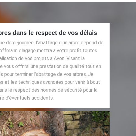
bres dans le respect de vos délais
ne demi-journée, l’abattage d’un arbre dépend de
Hoffmann elagage mettra à votre profit toutes
isation de vos projets à Avon. Visant la
 je vous offrirai une prestation de qualité tout en
is pour terminer l’abattage de vos arbres. Je
es et les techniques avancées pour venir à bout
dans le respect des normes de sécurité pour la
re d’éventuels accidents.