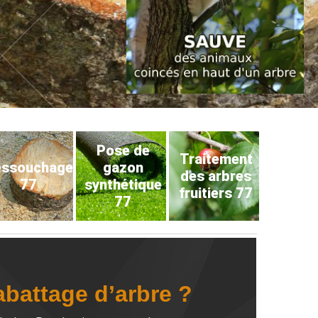
Pose de
Traitement
éssouchage
gazon
des arbres
77
synthétique
fruitiers 77
77
abattage d’arbre ?