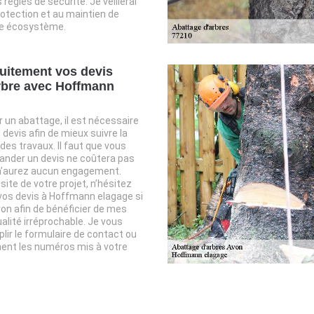
règles de sécurité. Je veillerai
rotection et au maintien de
tre écosystème.
uitement vos devis
rbre avec Hoffmann
 un abattage, il est nécessaire
evis afin de mieux suivre la
 des travaux. Il faut que vous
nder un devis ne coûtera pas
n’aurez aucun engagement.
ssite de votre projet, n’hésitez
os devis à Hoffmann elagage si
on afin de bénéficier de mes
alité irréprochable. Je vous
plir le formulaire de contact ou
ent les numéros mis à votre