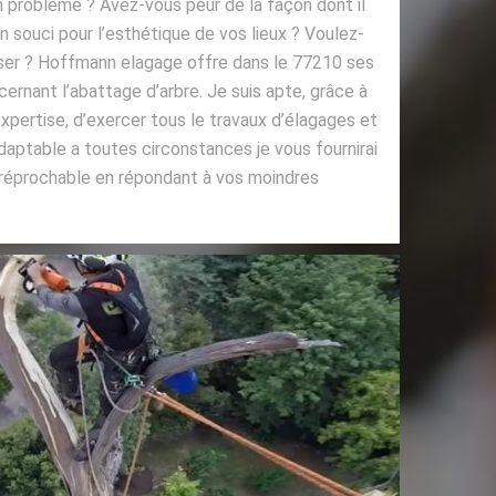
n problème ? Avez-vous peur de la façon dont il
 souci pour l’esthétique de vos lieux ? Voulez-
ser ? Hoffmann elagage offre dans le 77210 ses
ernant l’abattage d’arbre. Je suis apte, grâce à
ertise, d’exercer tous le travaux d’élagages et
daptable a toutes circonstances je vous fournirai
irréprochable en répondant à vos moindres