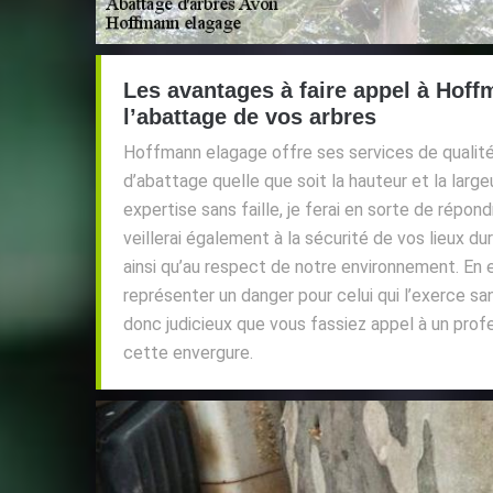
Les avantages à faire appel à Hof
l’abattage de vos arbres
Hoffmann elagage offre ses services de qualité
d’abattage quelle que soit la hauteur et la larg
expertise sans faille, je ferai en sorte de répo
veillerai également à la sécurité de vos lieux du
ainsi qu’au respect de notre environnement. En e
représenter un danger pour celui qui l’exerce sa
donc judicieux que vous fassiez appel à un prof
cette envergure.