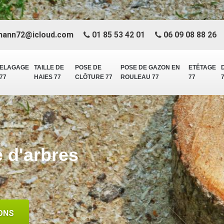
mann72@icloud.com
01 85 53 42 01
06 09 08 88 26
ELAGAGE
TAILLE DE
POSE DE
POSE DE GAZON EN
ETÊTAGE
77
HAIES 77
CLÔTURE 77
ROULEAU 77
77
e d'arbres
ONS