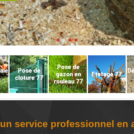
Pose de
haie
Pose de
D
gazon en
Etetage 77
cloture 77
rouleau 77
d’un service professionnel en 