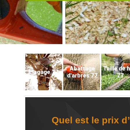
Abattage
Taille de 
Elagage 77
d'arbres 77
77
Quel est le prix 