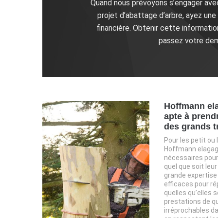
Quand nous prévoyons s’engager avec 
projet d’abattage d’arbre, ayez une 
financière. Obtenir cette informat
passez votre dem
Hoffmann ela
apte à prend
des grands t
Pour les petit ou
Hoffmann elagage
nécessaires pour 
quel que soit leu
grande expertise
efficaces pour r
quelles qu’elles 
prestations de qu
irréprochables da