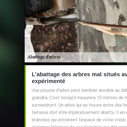
L’abattage des arbres mal situés a
expérimenté
Une pousse d’arbre peut sembler anodine au déb
grandira. C’est lorsqu’il mesurera 10 mètres de
surviendront. Un arbre qui se trouve entre des h
terrasse doit être impérativement abattu. Il en
branches qui entravent l’espace de votre voisin.