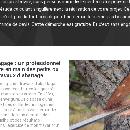
un prestataire, nous pensons immédiatement à notre pouvoir d’
étude calculant singulièrement la réalisation de votre projet. Cel
ion n’est pas du tout compliqué et ne demande même pas beaucou
ande de devis. Cette démarche est gratuite. Et c’est sans eng
gage : Un professionnel
re en main des petits ou
ravaux d’abattage
 les grands travaux d’abattage
 possède toutes les qualités
abattre vos arbres. En effet,
r envergure, Je dispose d’une
 et des outils technologiques
épondre à toutes vos demandes
soient. Je vous garantis des
alité et des résultats
ns l’exercice de mon travail tout