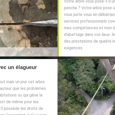
Votre arbre vous pose-t-il u
penche ? Votre arbre pose un
vous juste vous en débarras
services professionnels conc
mes compétences et mon exp
d’abattage dans vos lieux. A
des prestations de qualité 
exigences.
vec un élagueur
ut mais un jour cet arbre
 hauteur que les problèmes
abitations ou qui gêne la
 est de même pour les
 Il possède les droits de