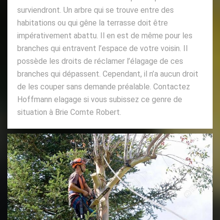
surviendront. Un arbre qui se trouve entre des
habitations ou qui gêne la terrasse doit être
impérativement abattu. Il en est de même pour les
branches qui entravent l’espace de votre voisin. Il
possède les droits de réclamer l’élagage de ces
branches qui dépassent. Cependant, il n’a aucun droit
de les couper sans demande préalable. Contactez
Hoffmann elagage si vous subissez ce genre de
situation à Brie Comte Robert.