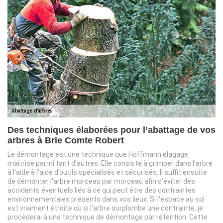
Des techniques élaborées pour l’abattage de vos
arbres à Brie Comte Robert
Le démontage est une technique que Hoffmann elagage
maitrise parmi tant d’autres. Elle consiste à grimper dans l'arbre
à l'aide à l’aide d’outils spécialisés et sécurisés. Il suffit ensuite
de démonter l'arbre morceau par morceau afin d’éviter des
accidents éventuels liés à ce qui peut être des contraintes
environnementales présents dans vos lieux. Si l'espace au sol
est vraiment étroite ou si l'arbre surplombe une contrainte, je
procèderai à une technique de démontage par rétention. Cette