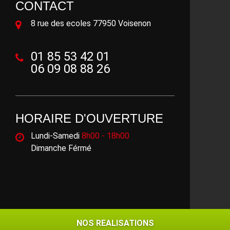
CONTACT
8 rue des ecoles 77950 Voisenon
01 85 53 42 01
06 09 08 88 26
HORAIRE D'OUVERTURE
Lundi-Samedi
8h00 - 18h00
Dimanche Férmé
©2018 - 2026 Tout droit réservé -
Mentions légales
NOS REALISATIONS
NOS REALISATIONS