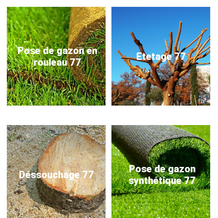
Pose de gazon en
Etetage 77
rouleau 77
Pose de gazon
Déssouchage 77
synthétique 77