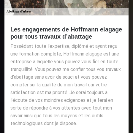
Les engagements de Hoffmann elagage
pour tous travaux d’abattage
Possédant toute l’expertise, diplômé et ayant reçu
une formation complète, Hoffmann elagage est une
entreprise à laquelle vous pouvez vous fier en toute
tranquillité. Vous pouvez me confier tous vos travaux
d’abattage sans avoir de souci et vous pouvez
compter sur la qualité de mon travail car votre
satisfaction est ma priorité. Je serai toujours à
l’écoute de vos moindres exigences et je ferai en
sorte de répondre à vos attentes avec tout mon
savoir ainsi que tous les moyens et les outils
technologiques dont je dispose.