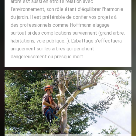
arbre est aussi en étroite relation avec
l’environnement, son rôle étant d’équilibrer l’harmonie
du jardin. Il est préférable de confier vos projets à
des professionnels comme Hoffmann elagage
surtout si des complications surviennent (grand arbre,
habitations, voie publique…). L’abattage s’effectuera
uniquement sur les arbres qui penchent
dangereusement ou presque mort.