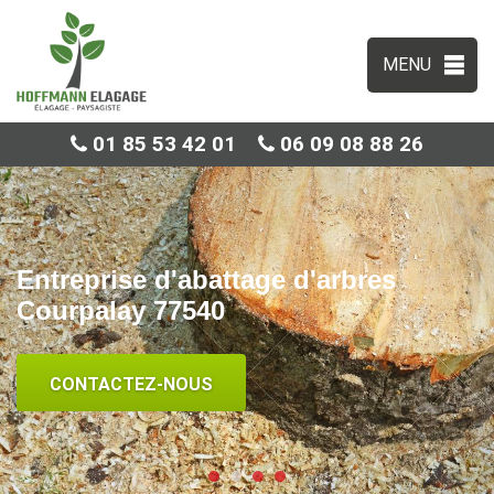
MENU
01 85 53 42 01
06 09 08 88 26
Entreprise d'abattage d'arbres
Courpalay 77540
CONTACTEZ-NOUS