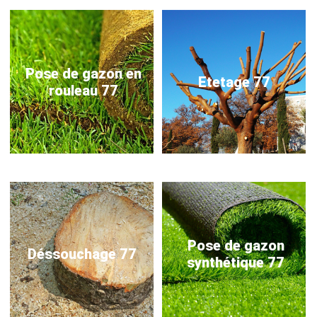
Pose de gazon en
Etetage 77
rouleau 77
Pose de gazon
Déssouchage 77
synthétique 77