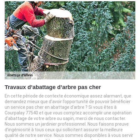
Travaux d’abattage d’arbre pas cher
En cette période de contexte économique assez alarmant, que
demandez mieux que d’avoir l’opportunité de pouvoir bénéficier
un service pas cher en abattage d’arbre ? Si vous êtes à
Courpalay 77540 et que vous comptez accomplir une opération
d’abattage de votre arbre ou sapin, merci de nous contacter.
Nous sommes un jardinier professionnel. Nous faisons preuve
d’ingéniosité à tous ceux qui sollicitent assurer la meilleure
qualité de notre service. Nous sommes disponibles à vous servir