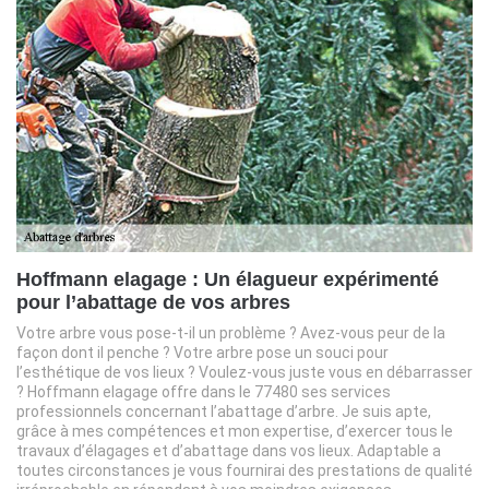
Hoffmann elagage : Un élagueur expérimenté
pour l’abattage de vos arbres
Votre arbre vous pose-t-il un problème ? Avez-vous peur de la
façon dont il penche ? Votre arbre pose un souci pour
l’esthétique de vos lieux ? Voulez-vous juste vous en débarrasser
? Hoffmann elagage offre dans le 77480 ses services
professionnels concernant l’abattage d’arbre. Je suis apte,
grâce à mes compétences et mon expertise, d’exercer tous le
travaux d’élagages et d’abattage dans vos lieux. Adaptable a
toutes circonstances je vous fournirai des prestations de qualité