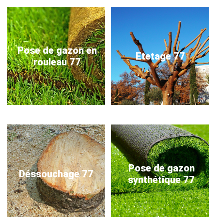
Pose de gazon en
Etetage 77
rouleau 77
Pose de gazon
Déssouchage 77
synthétique 77