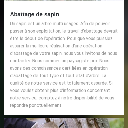
Abattage de sapin
Un sapin est un arbre multi usages. Afin de pouvoir
passer à son exploitation, le travail d’abattage devrait
être le début de l’opération. Pour que vous puissiez
assurer la meilleure réalisation d’une opération
d’abattage de votre sapin, nous vous invitons de nous
contacter. Nous sommes un paysagiste pro. Nous
avons des connaissances certifiées en opération
d’abattage de tout type et tout état d’arbre. La
qualité de notre service est totalement assurée. Si
vous voulez obtenir plus d’information concernant
notre service, comptez à notre disponibilité de vous
répondre ponctuellement.