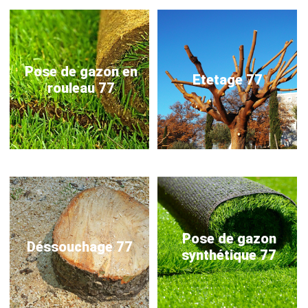
Pose de gazon en
Etetage 77
rouleau 77
Pose de gazon
Déssouchage 77
synthétique 77