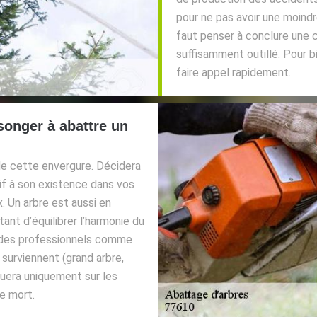
pour ne pas avoir une moindre
faut penser à conclure une c
suffisamment outillé. Pour b
faire appel rapidement.
songer à abattre un
n de cette envergure. Décidera
tif à son existence dans vos
x. Un arbre est aussi en
tant d’équilibrer l’harmonie du
 à des professionnels comme
surviennent (grand arbre,
tuera uniquement sur les
e mort.