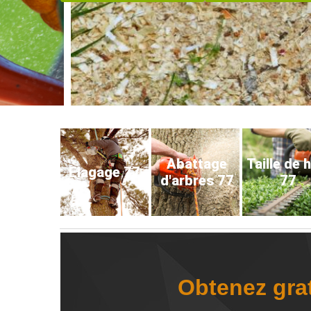
Abattage
Taille de 
Elagage 77
d'arbres 77
77
Obtenez grat