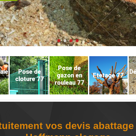
Pose de
haie
Pose de
D
gazon en
Etetage 77
cloture 77
rouleau 77
uitement vos devis abattage 