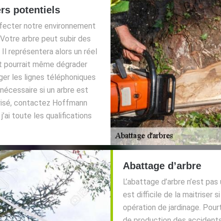
rs potentiels
affecter notre environnement
 Votre arbre peut subir des
l représentera alors un réel
et pourrait même dégrader
ger les lignes téléphoniques
nécessaire si un arbre est
urisé, contactez Hoffmann
’ai toute les qualifications
Abattage d’arbre
L’abattage d’arbre n’est pas 
est difficile de la maitrise
opération de jardinage. Pourt
de production des accidents 