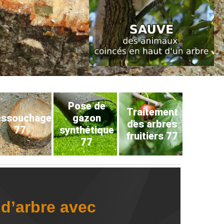
Pose de
Traitement
éssouchage
gazon
des arbres
77
synthétique
fruitiers 77
77
d’arbre avec