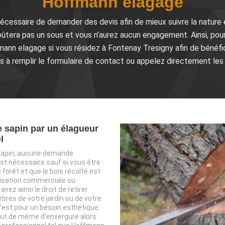
Hoffmann elagage
écessaire de demander des devis afin de mieux suivre la nature e
tera pas un sous et vous n’aurez aucun engagement. Ainsi, pour l
ann elagage si vous résidez à Fontenay Tresigny afin de bénéfic
ors à remplir le formulaire de contact ou appelez directement les
e sapin par un élagueur
l
 sapin, aucune demande
est nécessaire sauf si vous être
 forêt et que le bois récolté est
lisation commerciale ou
avez ainsi le droit de retirer
rbres de votre jardin ou de votre
’est pour un besoin esthétique.
tout de même d’envergure alors