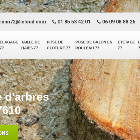
mann72@icloud.com
01 85 53 42 01
06 09 08 88 26
ELAGAGE
TAILLE DE
POSE DE
POSE DE GAZON EN
ETÊTAGE
77
HAIES 77
CLÔTURE 77
ROULEAU 77
77
e d'arbres
7610
ONS