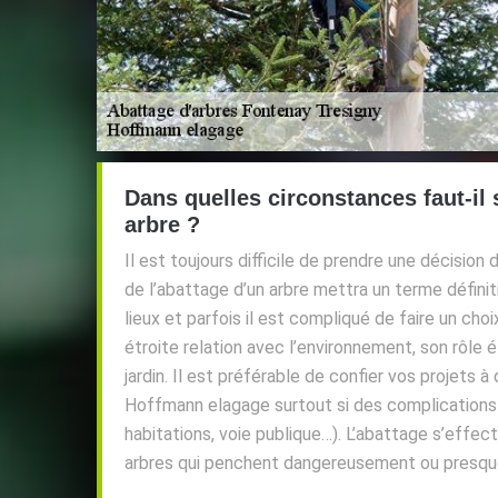
Dans quelles circonstances faut-il 
arbre ?
Il est toujours difficile de prendre une décisio
de l’abattage d’un arbre mettra un terme défini
lieux et parfois il est compliqué de faire un choi
étroite relation avec l’environnement, son rôle é
jardin. Il est préférable de confier vos projets
Hoffmann elagage surtout si des complications 
habitations, voie publique…). L’abattage s’effec
arbres qui penchent dangereusement ou presqu