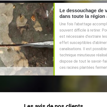
Le dessouchage de v
dans toute la région
Une fois l’abattage accompli,
souvent difficile à retirer. 
est nécessaire d’extraire le
effet susceptibles d’abîmer 
canalisations. Il est possibl
technique minutieuse réalis
dispose de tout le savoir-fai
ces racines plantées fermem
Les avis de nos clients