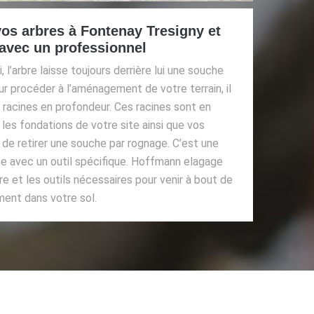
os arbres à Fontenay Tresigny et
 avec un professionnel
 l’arbre laisse toujours derrière lui une souche
Pour procéder à l’aménagement de votre terrain, il
s racines en profondeur. Ces racines sont en
les fondations de votre site ainsi que vos
e de retirer une souche par rognage. C’est une
ée avec un outil spécifique. Hoffmann elagage
re et les outils nécessaires pour venir à bout de
ent dans votre sol.