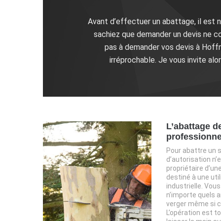
Avant d’effectuer un abattage, il est n
sachiez que demander un devis ne coû
pas à demander vos devis à Hoffm
irréprochable. Je vous invite al
L’abattage d
professionne
Pour abattre un
d’autorisation n’
propriétaire d’une
destiné à une uti
industrielle. Vous 
n’importe quels a
verger même si c
L’opération est 