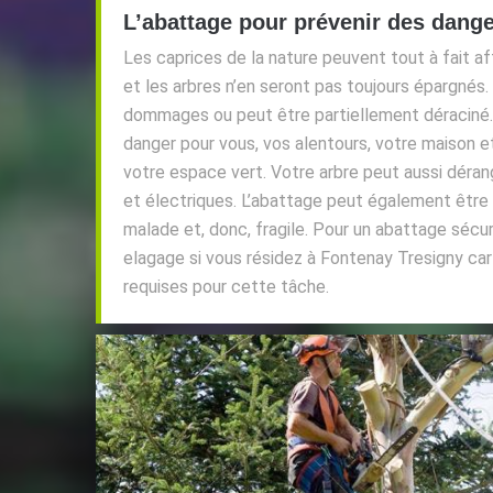
L’abattage pour prévenir des dange
Les caprices de la nature peuvent tout à fait 
et les arbres n’en seront pas toujours épargnés.
dommages ou peut être partiellement déraciné. I
danger pour vous, vos alentours, votre maison 
votre espace vert. Votre arbre peut aussi déran
et électriques. L’abattage peut également être 
malade et, donc, fragile. Pour un abattage séc
elagage si vous résidez à Fontenay Tresigny car j
requises pour cette tâche.