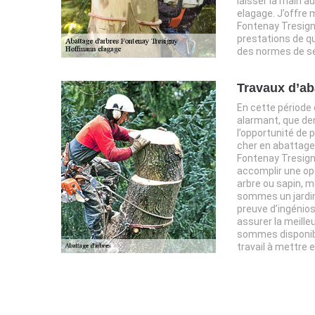
laisser la main a
elagage. J’offre
Fontenay Tresign
prestations de qu
des normes de sé
Travaux d’ab
En cette périod
alarmant, que de
l’opportunité de 
cher en abattage 
Fontenay Tresig
accomplir une op
arbre ou sapin, 
sommes un jardin
preuve d’ingéniosi
assurer la meille
sommes disponib
travail à mettre 