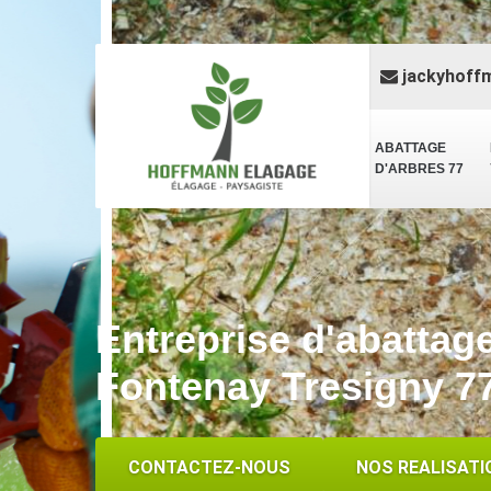
jackyhoff
ABATTAGE
D'ARBRES 77
Entreprise d'abattag
Fontenay Tresigny 7
CONTACTEZ-NOUS
NOS REALISATI