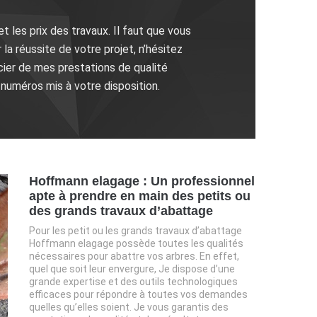
t les prix des travaux. Il faut que vous
a réussite de votre projet, n’hésitez
ier de mes prestations de qualité
 numéros mis à votre disposition.
Hoffmann elagage : Un professionnel
apte à prendre en main des petits ou
des grands travaux d’abattage
Pour les petit ou les grands travaux d’abattage
Hoffmann elagage possède toutes les qualités
nécessaires pour abattre vos arbres. En effet,
quel que soit leur envergure, Je dispose d’une
grande expertise et des outils technologiques
efficaces pour répondre à toutes vos demandes
quelles qu’elles soient. Je vous garantis des