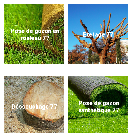
Pose de gazon en
Etetage 77
rouleau 77
Pose de gazon
Déssouchage 77
synthétique 77