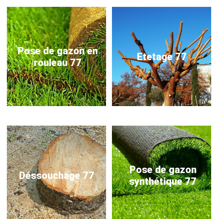
Pose de gazon en
Etetage 77
rouleau 77
Pose de gazon
Déssouchage 77
synthétique 77