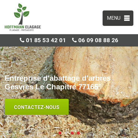
MENU
01 85 53 42 01
06 09 08 88 26
Entreprise d'abattage d'arbres
Gesvres Le Chapitre 77165
CONTACTEZ-NOUS