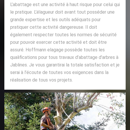
L’abattage est une activité à haut risque pour celui qui
le pratique. L’élagueur doit avant tout posséder une
grande expertise et les outils adéquats pour
pratiquer cette activité dangereuse. Il doit
également respecter toutes les normes de sécurité
pour pouvoir exercer cette activité et doit être
assuré. Hoffmann elagage possède toutes les
qualifications pour tous travaux d’abattage d’arbres à
Jablines. Je vous garantirai la totale satisfaction et je
serai à l’écoute de toutes vos exigences dans la
réalisation de tous vos projets.