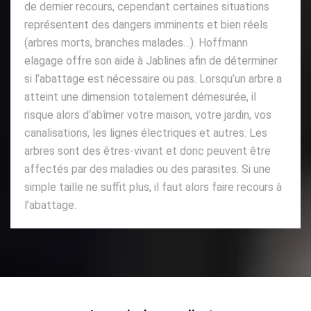
de dernier recours, cependant certaines situations
représentent des dangers imminents et bien réels
(arbres morts, branches malades…). Hoffmann
elagage offre son aide à Jablines afin de déterminer
si l’abattage est nécessaire ou pas. Lorsqu’un arbre a
atteint une dimension totalement démesurée, il
risque alors d’abîmer votre maison, votre jardin, vos
canalisations, les lignes électriques et autres. Les
arbres sont des êtres-vivant et donc peuvent être
affectés par des maladies ou des parasites. Si une
simple taille ne suffit plus, il faut alors faire recours à
l’abattage.