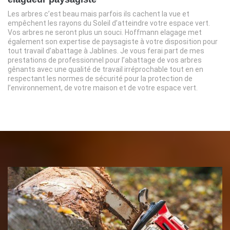
Les arbres c’est beau mais parfois ils cachent la vue et
empêchent les rayons du Soleil d’atteindre votre espace vert.
Vos arbres ne seront plus un souci. Hoffmann elagage met
également son expertise de paysagiste à votre disposition pour
tout travail d’abattage à Jablines. Je vous ferai part de mes
prestations de professionnel pour l’abattage de vos arbres
gênants avec une qualité de travail irréprochable tout en en
respectant les normes de sécurité pour la protection de
l’environnement, de votre maison et de votre espace vert.