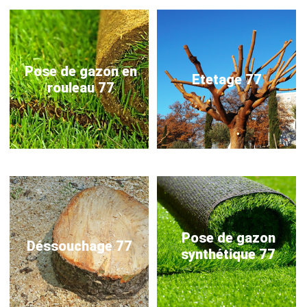
Pose de gazon en
Etetage 77
rouleau 77
Pose de gazon
Déssouchage 77
synthétique 77