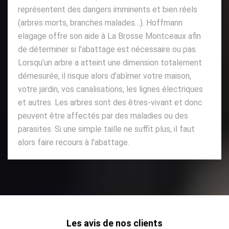
représentent des dangers imminents et bien réels
(arbres morts, branches malades…). Hoffmann
elagage offre son aide à La Brosse Montceaux afin
de déterminer si l’abattage est nécessaire ou pas.
Lorsqu’un arbre a atteint une dimension totalement
démesurée, il risque alors d’abîmer votre maison,
votre jardin, vos canalisations, les lignes électriques
et autres. Les arbres sont des êtres-vivant et donc
peuvent être affectés par des maladies ou des
parasites. Si une simple taille ne suffit plus, il faut
alors faire recours à l’abattage.
Les avis de nos clients