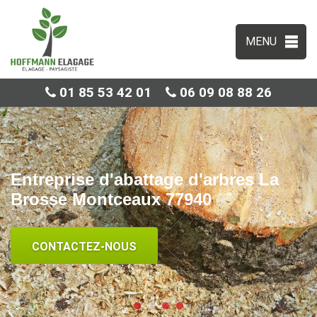
MENU
01 85 53 42 01
06 09 08 88 26
Entreprise d'abattage d'arbres La
Brosse Montceaux 77940
CONTACTEZ-NOUS