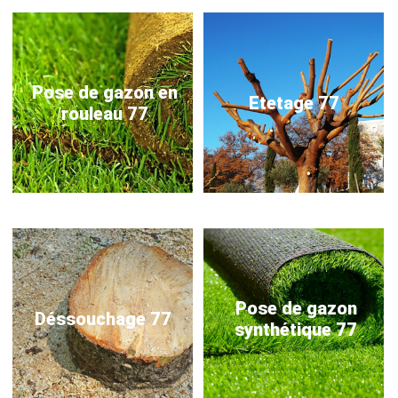
Pose de gazon en
Etetage 77
rouleau 77
Pose de gazon
Déssouchage 77
synthétique 77