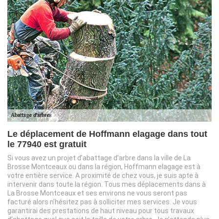
Le déplacement de Hoffmann elagage dans tout
le 77940 est gratuit
Si vous avez un projet d’abattage d’arbre dans la ville de La
Brosse Montceaux ou dans la région, Hoffmann elagage est à
votre entière service. A proximité de chez vous, je suis apte à
intervenir dans toute la région. Tous mes déplacements dans à
La Brosse Montceaux et ses environs ne vous seront pas
facturé alors n’hésitez pas à solliciter mes services. Je vous
garantirai des prestations de haut niveau pour tous travaux