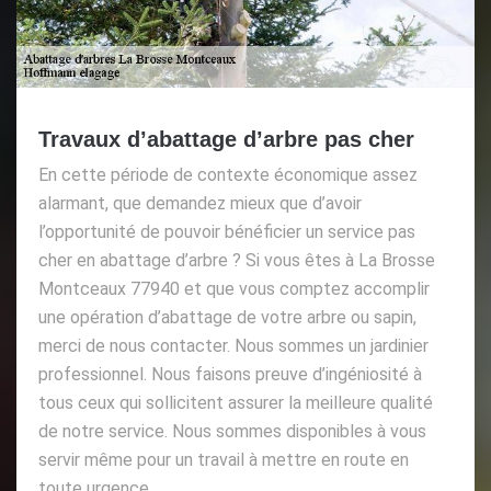
Travaux d’abattage d’arbre pas cher
En cette période de contexte économique assez
alarmant, que demandez mieux que d’avoir
l’opportunité de pouvoir bénéficier un service pas
cher en abattage d’arbre ? Si vous êtes à La Brosse
Montceaux 77940 et que vous comptez accomplir
une opération d’abattage de votre arbre ou sapin,
merci de nous contacter. Nous sommes un jardinier
professionnel. Nous faisons preuve d’ingéniosité à
tous ceux qui sollicitent assurer la meilleure qualité
de notre service. Nous sommes disponibles à vous
servir même pour un travail à mettre en route en
toute urgence.