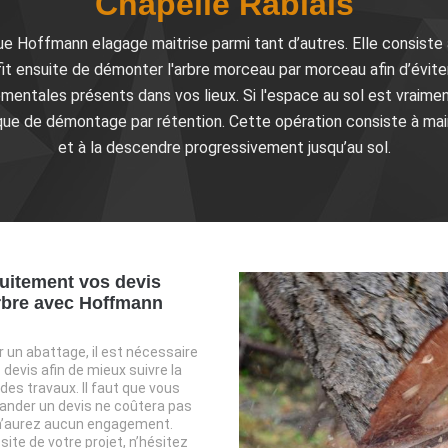
Chapelle Rablais
Hoffmann elagage maitrise parmi tant d’autres. Elle consiste à gr
uffit ensuite de démonter l'arbre morceau par morceau afin d’évit
entales présents dans vos lieux. Si l'espace au sol est vraiment
que de démontage par rétention. Cette opération consiste à main
et à la descendre progressivement jusqu’au sol.
uitement vos devis
rbre avec Hoffmann
 un abattage, il est nécessaire
evis afin de mieux suivre la
 des travaux. Il faut que vous
nder un devis ne coûtera pas
n’aurez aucun engagement.
ssite de votre projet, n’hésitez