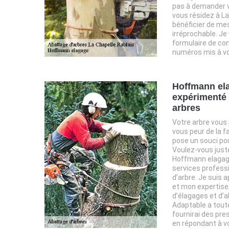
pas à demander v
vous résidez à La
bénéficier de mes
irréprochable. Je 
formulaire de co
numéros mis à vo
Hoffmann ela
expérimenté 
arbres
Votre arbre vous 
vous peur de la f
pose un souci pou
Voulez-vous just
Hoffmann elagage
services profess
d’arbre. Je suis
et mon expertise,
d’élagages et d’a
Adaptable a tout
fournirai des pre
en répondant à v