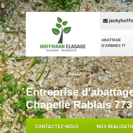
jackyhoff
ABATTAGE
D'ARBRES 77
Entreprise d'abattag
Chapelle Rablais 77
CONTACTEZ-NOUS
NOS REALISATI