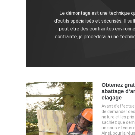
Le démontage est une technique que 
d’outils spécialisés et sécurisés. Il s
peut être des contraintes environnem
contrainte, je procèderai à une techni
Obtenez grat
abattage d’a
elagage
Avant d’effectuer
de demander des d
nature et les prix
sachiez que dema
un sous et vous 
Ainsi, pour la réu