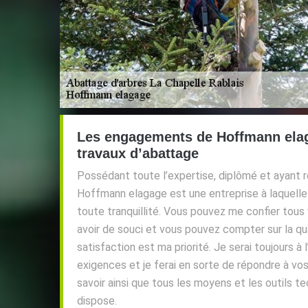
Les engagements de Hoffmann ela
travaux d’abattage
Possédant toute l’expertise, diplômé et ayant 
Hoffmann elagage est une entreprise à laquelle
toute tranquillité. Vous pouvez me confier tous
avoir de souci et vous pouvez compter sur la qua
satisfaction est ma priorité. Je serai toujours 
exigences et je ferai en sorte de répondre à v
savoir ainsi que tous les moyens et les outils t
dispose.