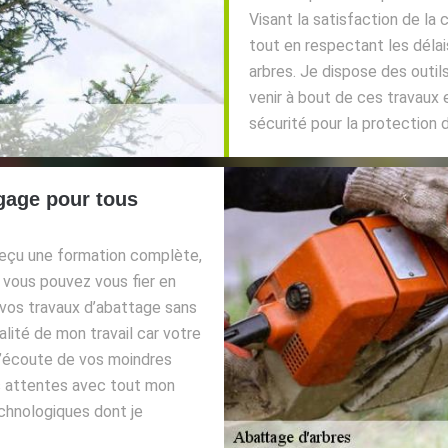
Visant la satisfaction de la c
tout en respectant les délai
arbres. Je dispose des outil
venir à bout de ces travaux
sécurité pour la protection 
gage pour tous
reçu une formation complète,
 vous pouvez vous fier en
 vos travaux d’abattage sans
lité de mon travail car votre
à l’écoute de vos moindres
os attentes avec tout mon
echnologiques dont je