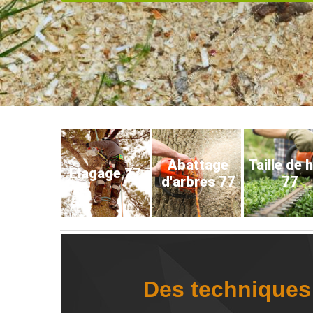
Abattage
Taille de 
Elagage 77
d'arbres 77
77
Des techniques 