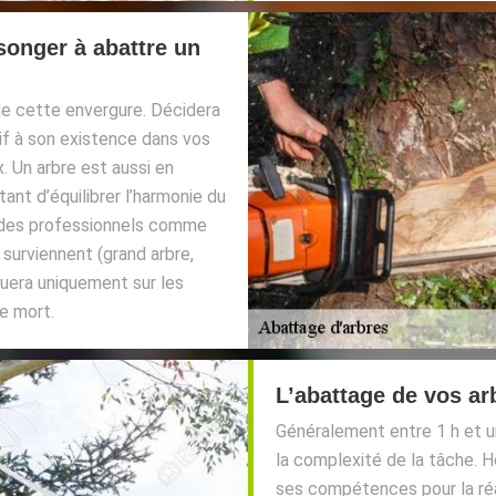
songer à abattre un
n de cette envergure. Décidera
tif à son existence dans vos
x. Un arbre est aussi en
tant d’équilibrer l’harmonie du
 à des professionnels comme
surviennent (grand arbre,
tuera uniquement sur les
e mort.
L’abattage de vos ar
Généralement entre 1 h et u
la complexité de la tâche. 
ses compétences pour la réal