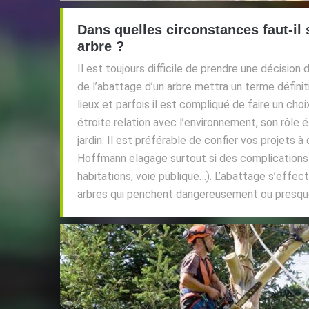
Dans quelles circonstances faut-il 
arbre ?
Il est toujours difficile de prendre une décisio
de l’abattage d’un arbre mettra un terme défini
lieux et parfois il est compliqué de faire un choi
étroite relation avec l’environnement, son rôle é
jardin. Il est préférable de confier vos projets
Hoffmann elagage surtout si des complications 
habitations, voie publique…). L’abattage s’effec
arbres qui penchent dangereusement ou presqu