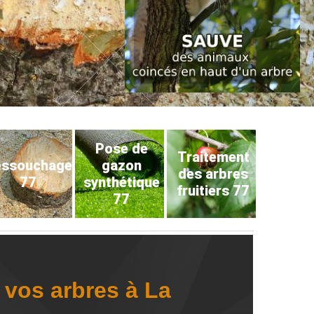
Pose de
Traitement
éssouchage
gazon
des arbres
77
synthétique
fruitiers 77
77
 vos arbres à La