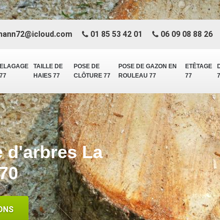
mann72@icloud.com
01 85 53 42 01
06 09 08 88 26
ELAGAGE
TAILLE DE
POSE DE
POSE DE GAZON EN
ETÊTAGE
77
HAIES 77
CLÔTURE 77
ROULEAU 77
77
e d'arbres La
370
ONS