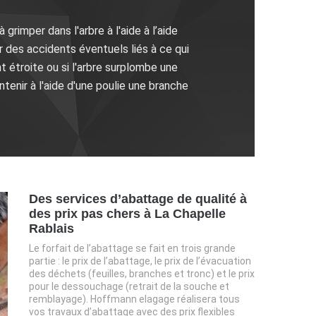
imper dans l'arbre à l'aide à l’aide
er des accidents éventuels liés à ce qui
 étroite ou si l'arbre surplombe une
tenir à l'aide d'une poulie une branche
Des services d’abattage de qualité à
des prix pas chers à La Chapelle
Rablais
Le forfait de l’abattage se fait en trois grande
partie : le prix de l’abattage, le prix de l’évacuation
des déchets (feuilles, branches et tronc) et le prix
pour le dessouchage (retrait de la souche et
remblayage). Hoffmann elagage réalisera tous
vos travaux d’abattage avec des prix flexibles