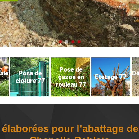
Pose de
haie
Pose de
D
gazon en
Etetage 77
cloture 77
rouleau 77
élaborées pour l’abattage de