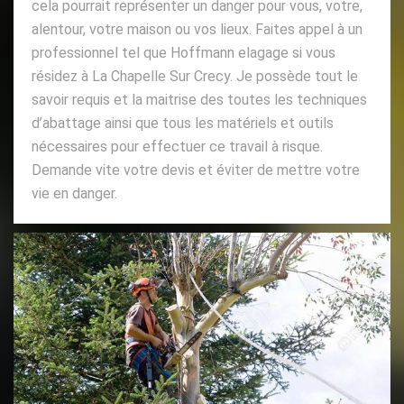
cela pourrait représenter un danger pour vous, votre,
alentour, votre maison ou vos lieux. Faites appel à un
professionnel tel que Hoffmann elagage si vous
résidez à La Chapelle Sur Crecy. Je possède tout le
savoir requis et la maitrise des toutes les techniques
d’abattage ainsi que tous les matériels et outils
nécessaires pour effectuer ce travail à risque.
Demande vite votre devis et éviter de mettre votre
vie en danger.