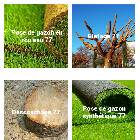
Pose de gazon en
Etetage 77
rouleau 77
Pose de gazon
Déssouchage 77
synthétique 77