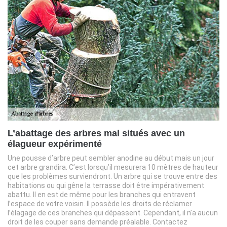
L’abattage des arbres mal situés avec un
élagueur expérimenté
Une pousse d’arbre peut sembler anodine au début mais un jour
cet arbre grandira. C’est lorsqu’il mesurera 10 mètres de hauteur
que les problèmes surviendront. Un arbre qui se trouve entre des
habitations ou qui gêne la terrasse doit être impérativement
abattu. Il en est de même pour les branches qui entravent
l’espace de votre voisin. Il possède les droits de réclamer
l’élagage de ces branches qui dépassent. Cependant, il n’a aucun
droit de les couper sans demande préalable. Contactez