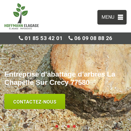
MENU
01 85 53 42 01
06 09 08 88 26
Entreprise d'abattage d'arbres La
Chapelle Sur Crecy 77580
CONTACTEZ-NOUS