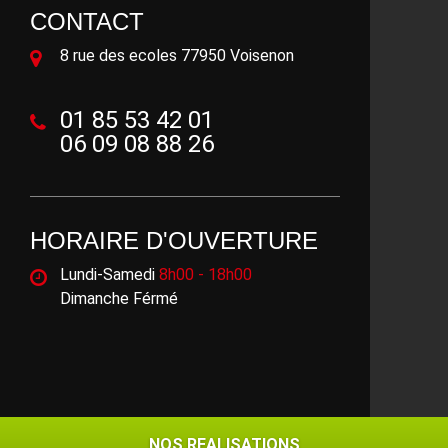
CONTACT
8 rue des ecoles 77950 Voisenon
01 85 53 42 01
06 09 08 88 26
HORAIRE D'OUVERTURE
Lundi-Samedi
8h00 - 18h00
Dimanche Férmé
©2018 - 2026 Tout droit réservé -
Mentions légales
NOS REALISATIONS
NOS REALISATIONS