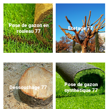
Pose de gazon en
Etetage 77
rouleau 77
Pose de gazon
Déssouchage 77
synthétique 77