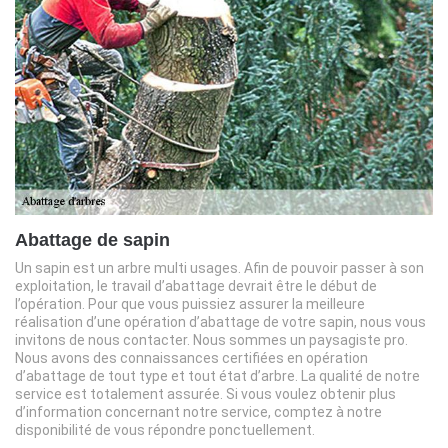
Abattage de sapin
Un sapin est un arbre multi usages. Afin de pouvoir passer à son
exploitation, le travail d’abattage devrait être le début de
l’opération. Pour que vous puissiez assurer la meilleure
réalisation d’une opération d’abattage de votre sapin, nous vous
invitons de nous contacter. Nous sommes un paysagiste pro.
Nous avons des connaissances certifiées en opération
d’abattage de tout type et tout état d’arbre. La qualité de notre
service est totalement assurée. Si vous voulez obtenir plus
d’information concernant notre service, comptez à notre
disponibilité de vous répondre ponctuellement.