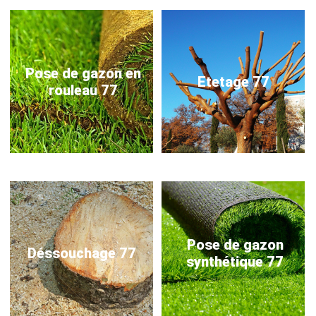
Pose de gazon en
Etetage 77
rouleau 77
Pose de gazon
Déssouchage 77
synthétique 77