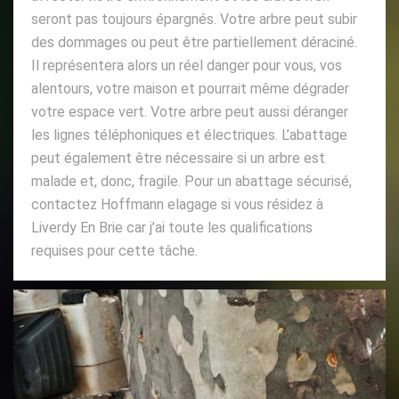
seront pas toujours épargnés. Votre arbre peut subir
des dommages ou peut être partiellement déraciné.
Il représentera alors un réel danger pour vous, vos
alentours, votre maison et pourrait même dégrader
votre espace vert. Votre arbre peut aussi déranger
les lignes téléphoniques et électriques. L’abattage
peut également être nécessaire si un arbre est
malade et, donc, fragile. Pour un abattage sécurisé,
contactez Hoffmann elagage si vous résidez à
Liverdy En Brie car j’ai toute les qualifications
requises pour cette tâche.