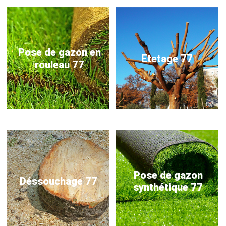
Pose de gazon en
Etetage 77
rouleau 77
Pose de gazon
Déssouchage 77
synthétique 77