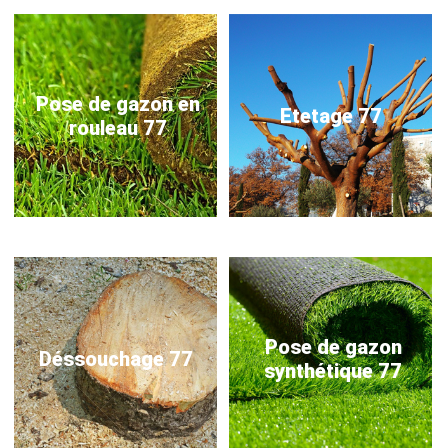
Pose de gazon en
Etetage 77
rouleau 77
Pose de gazon
Déssouchage 77
synthétique 77