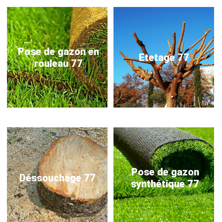
Pose de gazon en
Etetage 77
rouleau 77
Pose de gazon
Déssouchage 77
synthétique 77