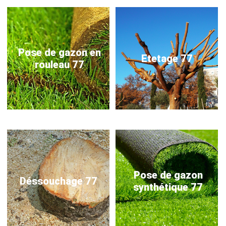
Pose de gazon en
Etetage 77
rouleau 77
Pose de gazon
Déssouchage 77
synthétique 77