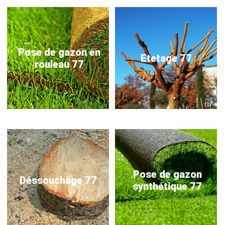
Pose de gazon en
Etetage 77
rouleau 77
Pose de gazon
Déssouchage 77
synthétique 77