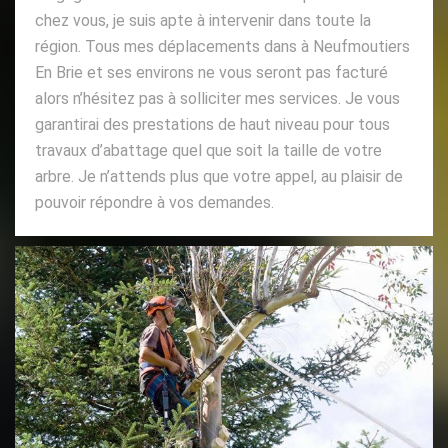
chez vous, je suis apte à intervenir dans toute la
région. Tous mes déplacements dans à Neufmoutiers
En Brie et ses environs ne vous seront pas facturé
alors n’hésitez pas à solliciter mes services. Je vous
garantirai des prestations de haut niveau pour tous
travaux d’abattage quel que soit la taille de votre
arbre. Je n’attends plus que votre appel, au plaisir de
pouvoir répondre à vos demandes.