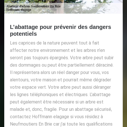
L’abattage pour prévenir des dangers
potentiels
Les caprices de la nature peuvent tout à fait
affecter notre environnement et les arbres n’en
seront pas toujours épargnés. Votre arbre peut subir
des dommages ou peut être partiellement déraciné.
Il représentera alors un réel danger pour vous, vos
alentours, votre maison et pourrait même dégrader
votre espace vert. Votre arbre peut aussi déranger
les lignes téléphoniques et électriques. L’abattage
peut également être nécessaire si un arbre est
malade et, donc, fragile. Pour un abattage sécurisé,
contactez Hoffmann elagage si vous résidez à
Neufmoutiers En Brie car j’ai toute les qualifications