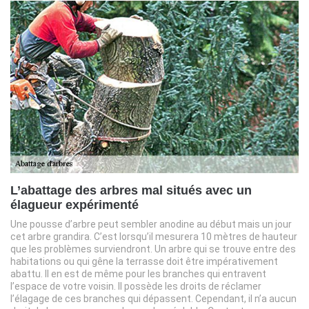
L’abattage des arbres mal situés avec un
élagueur expérimenté
Une pousse d’arbre peut sembler anodine au début mais un jour
cet arbre grandira. C’est lorsqu’il mesurera 10 mètres de hauteur
que les problèmes surviendront. Un arbre qui se trouve entre des
habitations ou qui gêne la terrasse doit être impérativement
abattu. Il en est de même pour les branches qui entravent
l’espace de votre voisin. Il possède les droits de réclamer
l’élagage de ces branches qui dépassent. Cependant, il n’a aucun