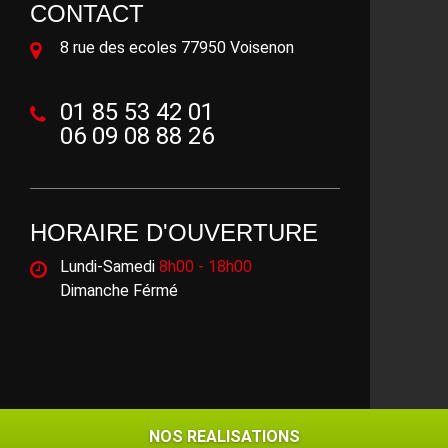
CONTACT
8 rue des ecoles 77950 Voisenon
01 85 53 42 01
06 09 08 88 26
HORAIRE D'OUVERTURE
Lundi-Samedi
8h00 - 18h00
Dimanche Férmé
©2018 - 2026 Tout droit réservé -
Mentions légales
NOS REALISATIONS
NOS REALISATIONS