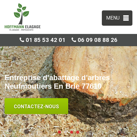
MENU
01 85 53 42 01
06 09 08 88 26
Entreprise d'abattage d'arbres
Neufmoutiers En Brie 77610
CONTACTEZ-NOUS