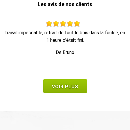
Les avis de nos clients
en
Travail d’élagage impeccable équipe très sympathique À
T
recommander
e
De Frank
VOIR PLUS