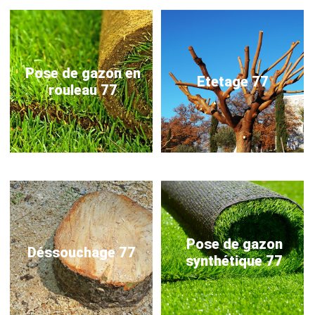
Pose de gazon en
Etetage 77
rouleau 77
Pose de gazon
Déssouchage 77
synthétique 77