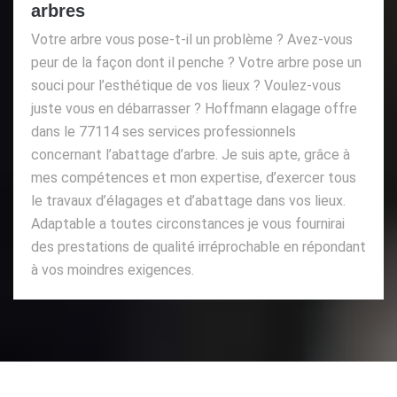
arbres
Votre arbre vous pose-t-il un problème ? Avez-vous
peur de la façon dont il penche ? Votre arbre pose un
souci pour l’esthétique de vos lieux ? Voulez-vous
juste vous en débarrasser ? Hoffmann elagage offre
dans le 77114 ses services professionnels
concernant l’abattage d’arbre. Je suis apte, grâce à
mes compétences et mon expertise, d’exercer tous
le travaux d’élagages et d’abattage dans vos lieux.
Adaptable a toutes circonstances je vous fournirai
des prestations de qualité irréprochable en répondant
à vos moindres exigences.