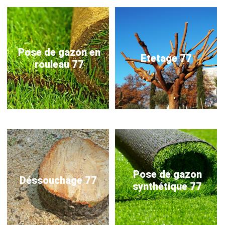
Pose de gazon en
Etetage 77
rouleau 77
Pose de gazon
Déssouchage 77
synthétique 77