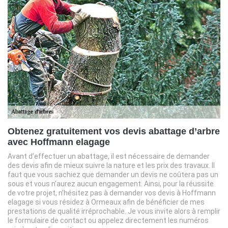
Obtenez gratuitement vos devis abattage d’arbre
avec Hoffmann elagage
Avant d’effectuer un abattage, il est nécessaire de demander
des devis afin de mieux suivre la nature et les prix des travaux. Il
faut que vous sachiez que demander un devis ne coûtera pas un
sous et vous n’aurez aucun engagement. Ainsi, pour la réussite
de votre projet, n’hésitez pas à demander vos devis à Hoffmann
elagage si vous résidez à Ormeaux afin de bénéficier de mes
prestations de qualité irréprochable. Je vous invite alors à remplir
le formulaire de contact ou appelez directement les numéros