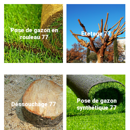
Pose de gazon en
Etetage 77
rouleau 77
Pose de gazon
Déssouchage 77
synthétique 77