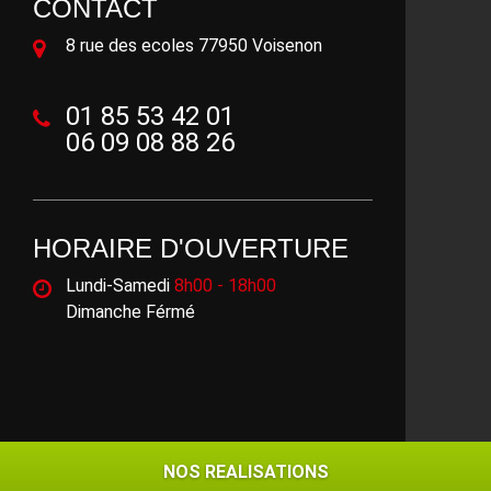
CONTACT
8 rue des ecoles 77950 Voisenon
01 85 53 42 01
06 09 08 88 26
HORAIRE D'OUVERTURE
Lundi-Samedi
8h00 - 18h00
Dimanche Férmé
©2018 - 2026 Tout droit réservé -
Mentions légales
NOS REALISATIONS
NOS REALISATIONS