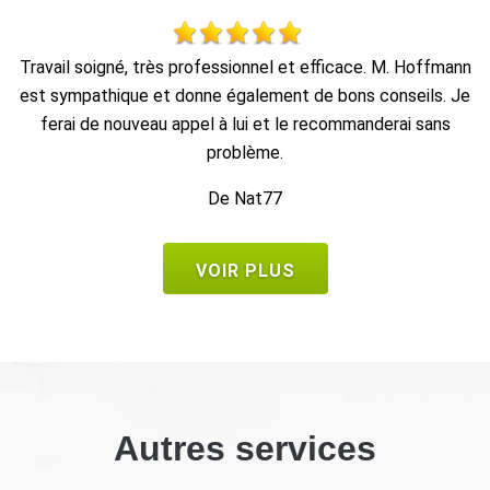
nn
Au top, je recommande !!
t
Je
De Ornella
VOIR PLUS
Autres services