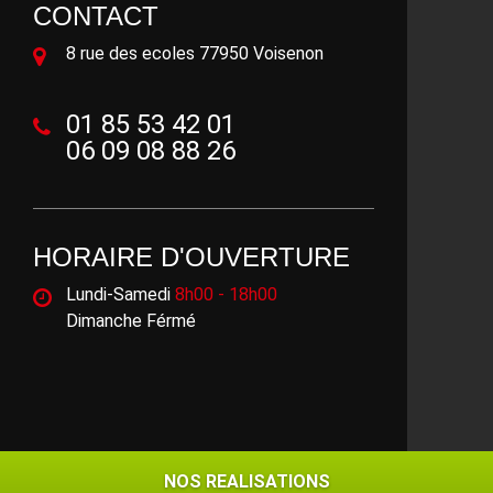
CONTACT
8 rue des ecoles 77950 Voisenon
01 85 53 42 01
06 09 08 88 26
HORAIRE D'OUVERTURE
Lundi-Samedi
8h00 - 18h00
Dimanche Férmé
©2018 - 2026 Tout droit réservé -
Mentions légales
NOS REALISATIONS
NOS REALISATIONS