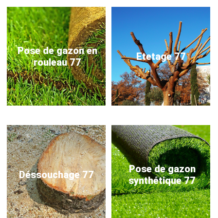
Pose de gazon en
Etetage 77
rouleau 77
Pose de gazon
Déssouchage 77
synthétique 77