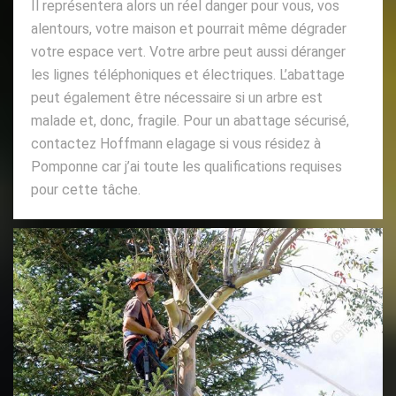
Il représentera alors un réel danger pour vous, vos
alentours, votre maison et pourrait même dégrader
votre espace vert. Votre arbre peut aussi déranger
les lignes téléphoniques et électriques. L’abattage
peut également être nécessaire si un arbre est
malade et, donc, fragile. Pour un abattage sécurisé,
contactez Hoffmann elagage si vous résidez à
Pomponne car j’ai toute les qualifications requises
pour cette tâche.