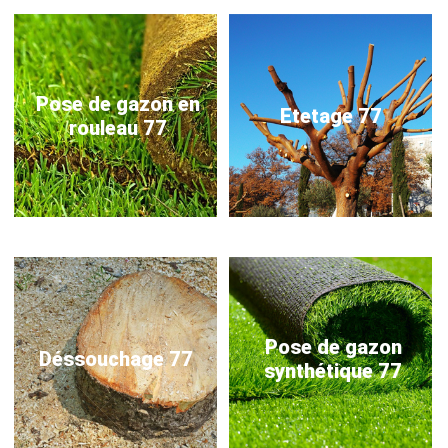
Pose de gazon en
Etetage 77
rouleau 77
Pose de gazon
Déssouchage 77
synthétique 77