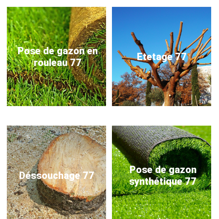
Pose de gazon en
Etetage 77
rouleau 77
Pose de gazon
Déssouchage 77
synthétique 77