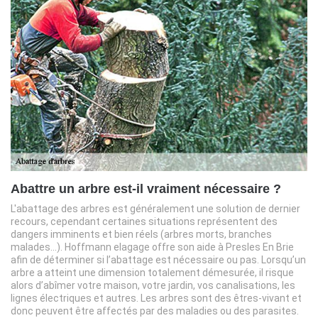
Abattre un arbre est-il vraiment nécessaire ?
L'abattage des arbres est généralement une solution de dernier
recours, cependant certaines situations représentent des
dangers imminents et bien réels (arbres morts, branches
malades…). Hoffmann elagage offre son aide à Presles En Brie
afin de déterminer si l’abattage est nécessaire ou pas. Lorsqu’un
arbre a atteint une dimension totalement démesurée, il risque
alors d’abîmer votre maison, votre jardin, vos canalisations, les
lignes électriques et autres. Les arbres sont des êtres-vivant et
donc peuvent être affectés par des maladies ou des parasites.