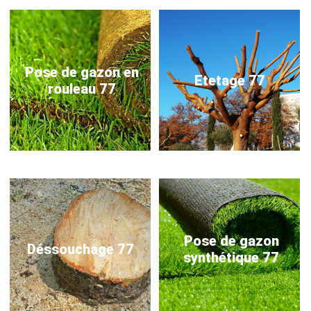
Pose de gazon en
Etetage 77
rouleau 77
Pose de gazon
Déssouchage 77
synthétique 77