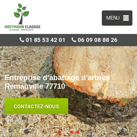
MENU
01 85 53 42 01
06 09 08 88 26
Entreprise d'abattage d'arbres
Remauville 77710
CONTACTEZ-NOUS