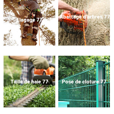
Abattage d'arbres 77
Elagage 77
Taille de haie 77
Pose de cloture 77