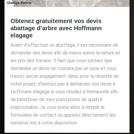
Obtenez gratuitement vos devis
abattage d’arbre avec Hoffmann
elagage
Avant d’effectuer un abattage, il est nécessaire de
demander des devis afin de mieux suivre la nature et
les prix des travaux. Il faut que vous sachiez que
demander un devis ne coûtera pas un sous et vous
n’aurez aucun engagement. Ainsi, pour la réussite de
votre projet, n’hésitez pas à demander vos devis à
Hoffmann elagage si vous résidez à Remauville afin
de bénéficier de mes prestations de qualité
irréprochable. Je vous invite alors à remplir le
formulaire de contact ou appelez directement les
numéros mis à votre disposition.