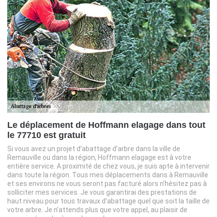
Le déplacement de Hoffmann elagage dans tout
le 77710 est gratuit
Si vous avez un projet d’abattage d’arbre dans la ville de
Remauville ou dans la région, Hoffmann elagage est à votre
entière service. A proximité de chez vous, je suis apte à intervenir
dans toute la région. Tous mes déplacements dans à Remauville
et ses environs ne vous seront pas facturé alors n’hésitez pas à
solliciter mes services. Je vous garantirai des prestations de
haut niveau pour tous travaux d’abattage quel que soit la taille de
votre arbre. Je n’attends plus que votre appel, au plaisir de