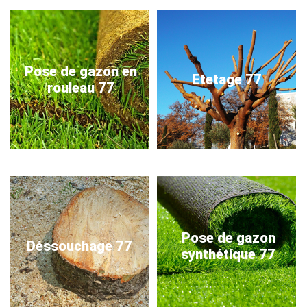
Pose de gazon en
Etetage 77
rouleau 77
Pose de gazon
Déssouchage 77
synthétique 77