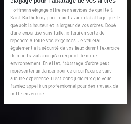
elagage pour l’abattage de vos arbres
Hoffmann elagage offre ses services de qualité à
Saint Barthelemy pour tous travaux d’abattage quelle
que soit la hauteur et la largeur de vos arbres. Doué
d’une expertise sans faille, je ferai en sorte de
répondre a toute vos exigences. Je veillerai
également à la sécurité de vos lieux durant l’exercice
de mon travail ainsi qu’au respect de notre
environnement. En effet, l’abattage d’arbre peut
représenter un danger pour celui qui l’exerce sans
aucune expérience. Il est donc judicieux que vous
fassiez appel à un professionnel pour des travaux de
cette envergure.