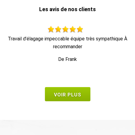
Les avis de nos clients
À
Au top, je recommande !!
T
e
De Ornella
VOIR PLUS