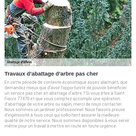
Travaux d’abattage d’arbre pas cher
En cette période de contexte économique assez alarmant, que
demandez mieux que d’avoir l’opportunité de pouvoir bénéficier
un service pas cher en abattage d’arbre ? Si vous êtes à Saint
Fiacre 77470 et que vous comptez accomplir une opération
d’abattage de votre arbre ou sapin, merci de nous contacter.
Nous sommes un jardinier professionnel. Nous faisons preuve
d’ingéniosité à tous ceux qui sollicitent assurer la meilleure
qualité de notre service. Nous sommes disponibles à vous servir
même pour un travail à mettre en route en toute urgence.