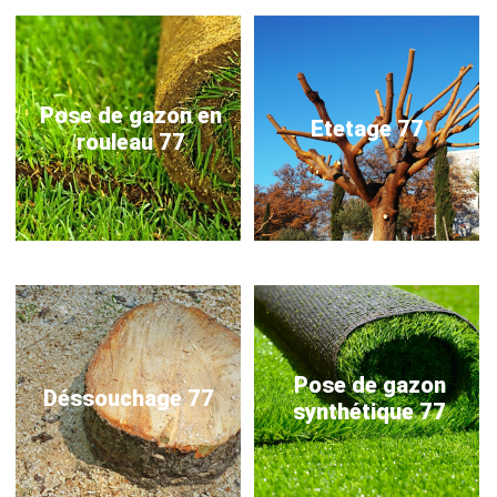
Pose de gazon en
Etetage 77
rouleau 77
Pose de gazon
Déssouchage 77
synthétique 77