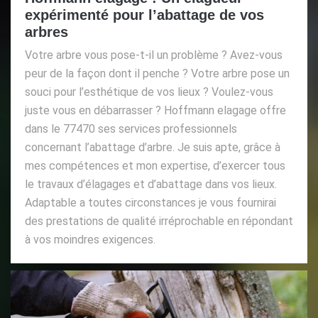
expérimenté pour l’abattage de vos
arbres
Votre arbre vous pose-t-il un problème ? Avez-vous
peur de la façon dont il penche ? Votre arbre pose un
souci pour l’esthétique de vos lieux ? Voulez-vous
juste vous en débarrasser ? Hoffmann elagage offre
dans le 77470 ses services professionnels
concernant l’abattage d’arbre. Je suis apte, grâce à
mes compétences et mon expertise, d’exercer tous
le travaux d’élagages et d’abattage dans vos lieux.
Adaptable a toutes circonstances je vous fournirai
des prestations de qualité irréprochable en répondant
à vos moindres exigences.