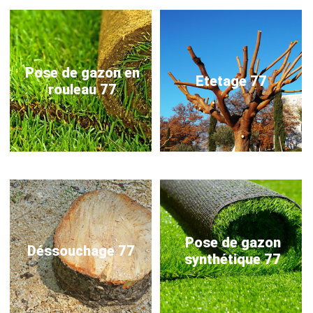
Pose de gazon en
Etetage 77
rouleau 77
Pose de gazon
Déssouchage 77
synthétique 77