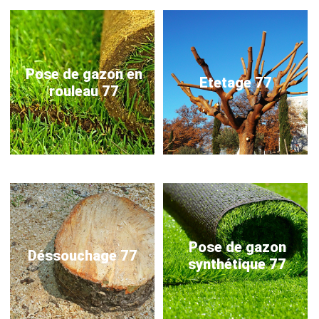
Pose de gazon en
Etetage 77
rouleau 77
Pose de gazon
Déssouchage 77
synthétique 77