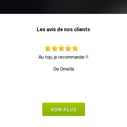
Les avis de nos clients
Travail propre et rapide, et enlèvement des déchets.
t
De Seb
VOIR PLUS