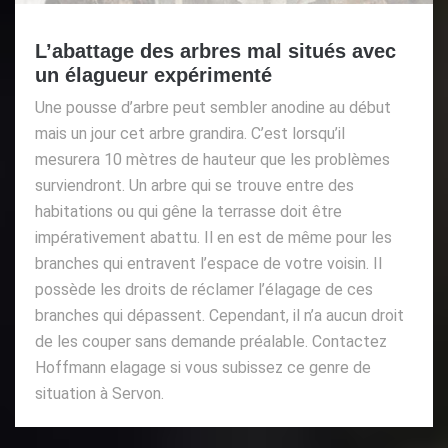
L’abattage des arbres mal situés avec
un élagueur expérimenté
Une pousse d’arbre peut sembler anodine au début
mais un jour cet arbre grandira. C’est lorsqu’il
mesurera 10 mètres de hauteur que les problèmes
surviendront. Un arbre qui se trouve entre des
habitations ou qui gêne la terrasse doit être
impérativement abattu. Il en est de même pour les
branches qui entravent l’espace de votre voisin. Il
possède les droits de réclamer l’élagage de ces
branches qui dépassent. Cependant, il n’a aucun droit
de les couper sans demande préalable. Contactez
Hoffmann elagage si vous subissez ce genre de
situation à Servon.