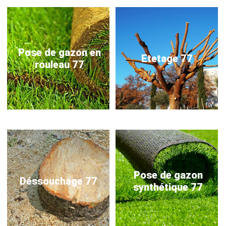
Pose de gazon en
Etetage 77
rouleau 77
Pose de gazon
Déssouchage 77
synthétique 77