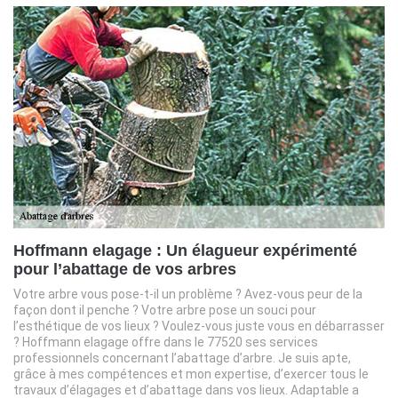
Hoffmann elagage : Un élagueur expérimenté
pour l’abattage de vos arbres
Votre arbre vous pose-t-il un problème ? Avez-vous peur de la
façon dont il penche ? Votre arbre pose un souci pour
l’esthétique de vos lieux ? Voulez-vous juste vous en débarrasser
? Hoffmann elagage offre dans le 77520 ses services
professionnels concernant l’abattage d’arbre. Je suis apte,
grâce à mes compétences et mon expertise, d’exercer tous le
travaux d’élagages et d’abattage dans vos lieux. Adaptable a