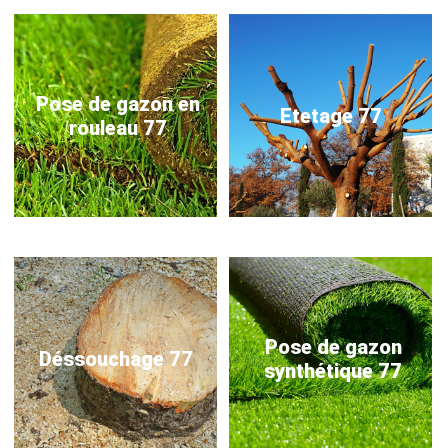
Pose de gazon en
Etetage 77
rouleau 77
Pose de gazon
Déssouchage 77
synthétique 77