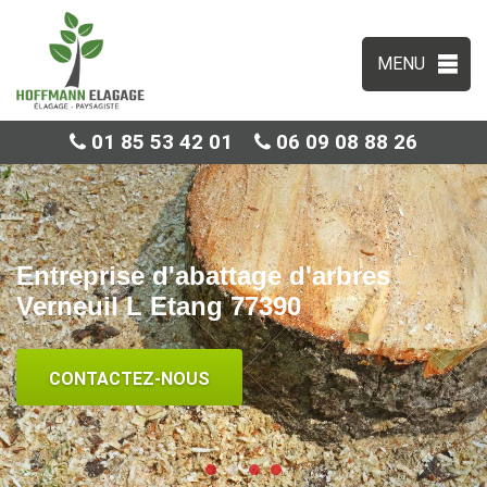
MENU
01 85 53 42 01
06 09 08 88 26
Entreprise d'abattage d'arbres
Verneuil L Etang 77390
CONTACTEZ-NOUS