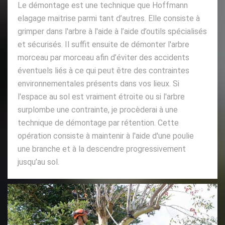
Le démontage est une technique que Hoffmann
elagage maitrise parmi tant d’autres. Elle consiste à
grimper dans l'arbre à l'aide à l’aide d’outils spécialisés
et sécurisés. Il suffit ensuite de démonter l'arbre
morceau par morceau afin d’éviter des accidents
éventuels liés à ce qui peut être des contraintes
environnementales présents dans vos lieux. Si
l'espace au sol est vraiment étroite ou si l'arbre
surplombe une contrainte, je procèderai à une
technique de démontage par rétention. Cette
opération consiste à maintenir à l'aide d'une poulie
une branche et à la descendre progressivement
jusqu’au sol.