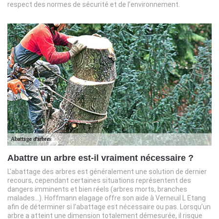
respect des normes de sécurité et de l’environnement.
Abattre un arbre est-il vraiment nécessaire ?
L'abattage des arbres est généralement une solution de dernier
recours, cependant certaines situations représentent des
dangers imminents et bien réels (arbres morts, branches
malades…). Hoffmann elagage offre son aide à Verneuil L Etang
afin de déterminer si l’abattage est nécessaire ou pas. Lorsqu’un
arbre a atteint une dimension totalement démesurée, il risque