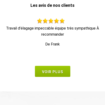
Les avis de nos clients
À
Travail propre et rapide, et enlèvement des déchets.
t
De Seb
VOIR PLUS