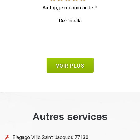
Travail d’élagage impeccable équipe très sympathique À
T
recommander
e
De Frank
VOIR PLUS
Autres services
Elagage Ville Saint Jacques 77130