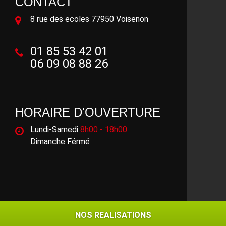
CONTACT
8 rue des ecoles 77950 Voisenon
01 85 53 42 01
06 09 08 88 26
HORAIRE D'OUVERTURE
Lundi-Samedi
8h00 - 18h00
Dimanche Férmé
©2018 - 2026 Tout droit réservé -
Mentions légales
NOS REALISATIONS
NOS REALISATIONS