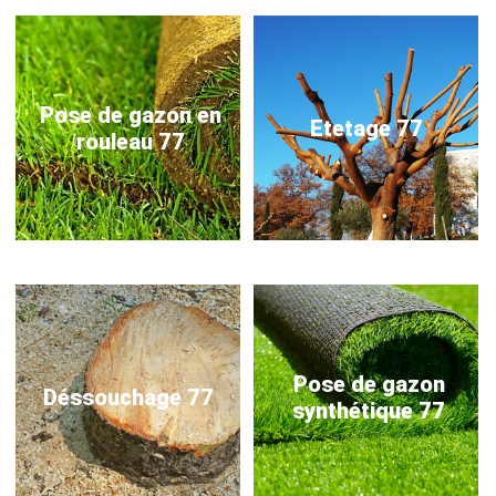
Pose de gazon en
Etetage 77
rouleau 77
Pose de gazon
Déssouchage 77
synthétique 77