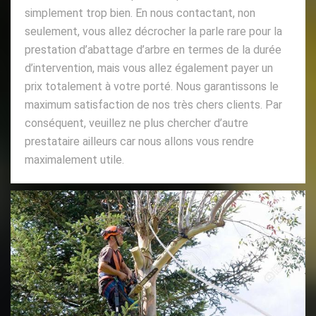
simplement trop bien. En nous contactant, non
seulement, vous allez décrocher la parle rare pour la
prestation d’abattage d’arbre en termes de la durée
d’intervention, mais vous allez également payer un
prix totalement à votre porté. Nous garantissons le
maximum satisfaction de nos très chers clients. Par
conséquent, veuillez ne plus chercher d’autre
prestataire ailleurs car nous allons vous rendre
maximalement utile.