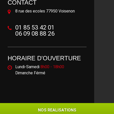
CONTACT
8 rue des ecoles 77950 Voisenon
01 85 53 42 01
06 09 08 88 26
HORAIRE D'OUVERTURE
Lundi-Samedi
8h00 - 18h00
Dimanche Férmé
©2018 - 2026 Tout droit réservé -
Mentions légales
NOS REALISATIONS
NOS REALISATIONS