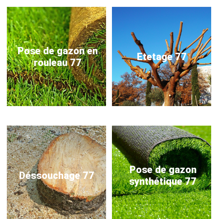
Pose de gazon en
Etetage 77
rouleau 77
Pose de gazon
Déssouchage 77
synthétique 77