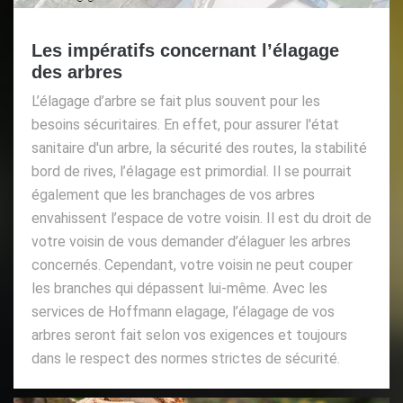
Les impératifs concernant l’élagage
des arbres
L’élagage d’arbre se fait plus souvent pour les
besoins sécuritaires. En effet, pour assurer l'état
sanitaire d'un arbre, la sécurité des routes, la stabilité
bord de rives, l’élagage est primordial. Il se pourrait
également que les branchages de vos arbres
envahissent l’espace de votre voisin. Il est du droit de
votre voisin de vous demander d’élaguer les arbres
concernés. Cependant, votre voisin ne peut couper
les branches qui dépassent lui-même. Avec les
services de Hoffmann elagage, l’élagage de vos
arbres seront fait selon vos exigences et toujours
dans le respect des normes strictes de sécurité.