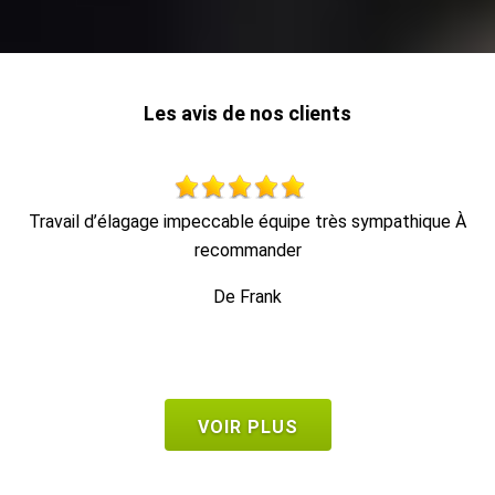
Les avis de nos clients
À
Au top, je recommande !!
t
De Ornella
VOIR PLUS