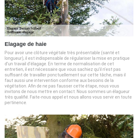
Elagage de haie
Pour avoir une clôture végétale très présentable (santé et
longueur), il est indispensable de régulariser la mise en pratique
d’un travail d’élagage. En terme de normalisation de cet
entretien, il est nécessaire que vous sachiez qu’il n’est pas
suffisant de travailler ponctuellement sur cette tâche, mais il
faut aussi une intervention conforme aux besoins de la
végétation. Afin de ne pas fausser cette étape, nous vous
invitons de nous mettre en contact. Nous sommes un élagueur
très qualifié. Faite-nous appel et nous allons vous servir en toute
pertinence.