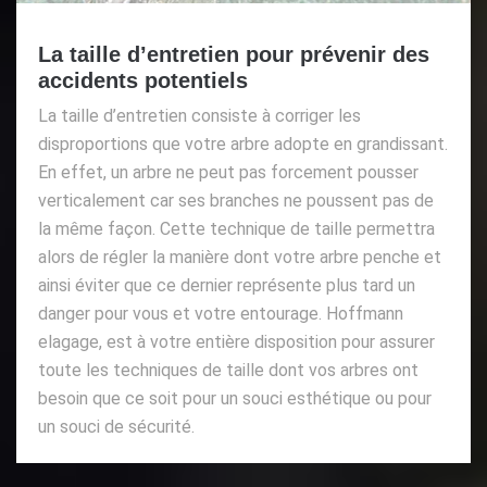
La taille d’entretien pour prévenir des
accidents potentiels
La taille d’entretien consiste à corriger les
disproportions que votre arbre adopte en grandissant.
En effet, un arbre ne peut pas forcement pousser
verticalement car ses branches ne poussent pas de
la même façon. Cette technique de taille permettra
alors de régler la manière dont votre arbre penche et
ainsi éviter que ce dernier représente plus tard un
danger pour vous et votre entourage. Hoffmann
elagage, est à votre entière disposition pour assurer
toute les techniques de taille dont vos arbres ont
besoin que ce soit pour un souci esthétique ou pour
un souci de sécurité.