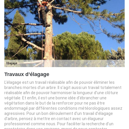
Travaux d’élagage
L’élagage est un travail réalisable afin de pouvoir éliminer les
branches mortes d’un arbre. Il s’agit aussi un travail totalement
réalisable afin de pouvoir harmoniser la longueur d’une clôture
végétale. Et enfin, il est une bonne idée d’ébrancher une
végétation dans le but de la renforcer pour ne pas être
endommagé par différentes conditions météorologiques assez
agressives. Pour un bon déroulement d’un travail d’élagage
d’arbre, pensez à mettre en contact avec un élagueur
professionnel comme nous. Pour faciliter la recherche d’un