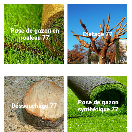
Pose de gazon en
Etetage 77
rouleau 77
Pose de gazon
Déssouchage 77
synthétique 77