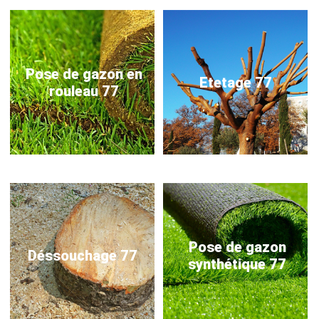
Pose de gazon en
Etetage 77
rouleau 77
Pose de gazon
Déssouchage 77
synthétique 77