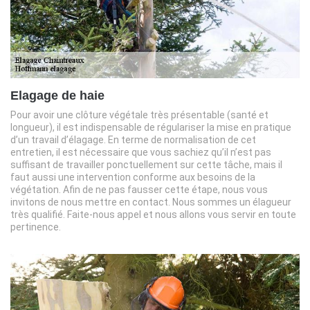
Elagage de haie
Pour avoir une clôture végétale très présentable (santé et
longueur), il est indispensable de régulariser la mise en pratique
d’un travail d’élagage. En terme de normalisation de cet
entretien, il est nécessaire que vous sachiez qu’il n’est pas
suffisant de travailler ponctuellement sur cette tâche, mais il
faut aussi une intervention conforme aux besoins de la
végétation. Afin de ne pas fausser cette étape, nous vous
invitons de nous mettre en contact. Nous sommes un élagueur
très qualifié. Faite-nous appel et nous allons vous servir en toute
pertinence.