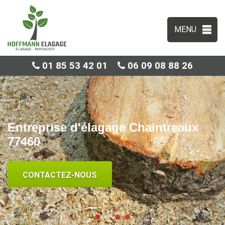
MENU
01 85 53 42 01
06 09 08 88 26
Entreprise d'élagage Chaintreaux
77460
CONTACTEZ-NOUS