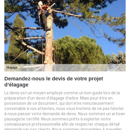
Demandez-nous le devis de votre projet
d’élagage
Le devis est un moyen employé comme un bon guide lors de la
préparation d’un devis d’élagage d’arbre. Mais pour être en
possession de ce document, qui doit être minutieusement
convenable à vos attentes, nous vous invitons de ne pas hésiter
à nous passer votre demande de devis. Nous sommes un artisan
paysagiste certifié. Nous sommes prêts à exploiter notre
connaissance professionnelle afin de respecter chaque détail
demandé par nos clients. Nous sommes disponibles à travailler