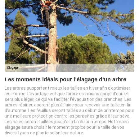
Les moments idéals pour l’élagage d’un arbre
Les arbres supportent mieux les tailles en hiver afin d’optimiser
leur forme. L’avantage est que l’arbre est moins gorgé d’eau et
sera plus léger, ce qui va faciliter l’évacuation des branches. Les
arbres résineux seront plus à l’aide pour recevoir une taille en fin
d'automne. Les feuillus seront taillés au début de printemps pour
une meilleure protection contre les parasites grâce à leur sève.
Les haies seront taillées jusqu'à la fin du printemps. Hoffmann
elagage saura choisir le moment propice pour la taille de vos
divers types de plante selon leur nature.