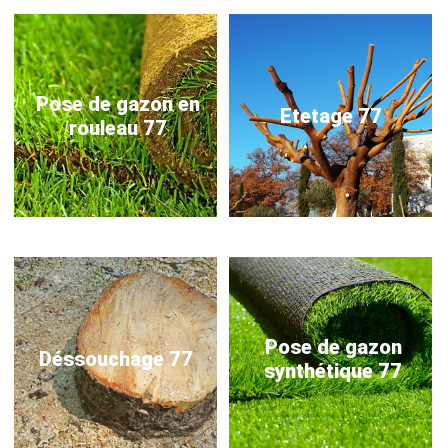
Pose de gazon en
Etetage 77
rouleau 77
Pose de gazon
Déssouchage 77
synthétique 77