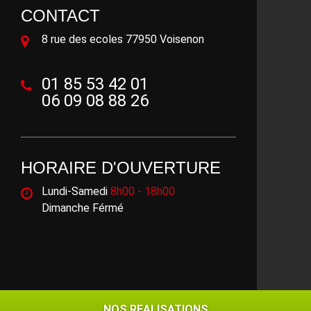
CONTACT
8 rue des ecoles 77950 Voisenon
01 85 53 42 01
06 09 08 88 26
HORAIRE D'OUVERTURE
Lundi-Samedi
8h00 - 18h00
Dimanche Férmé
©2018 - 2026 Tout droit réservé -
Mentions légales
NOS REALISATIONS
NOS REALISATIONS