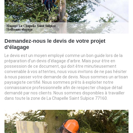
Demandez-nous le devis de votre projet
d’élagage
Le devis est un moyen employé comme un bon guide lors de la
préparation d’un devis d’élagage d’arbre. Mais pour être en
possession de ce document, qui doit être minutieusement
convenable à vos attentes, nous vous invitons de ne pas hésiter
à nous passer votre demande de devis. Nous sommes un artisan
paysagiste certifié. Nous sommes prêts à exploiter notre
connaissance professionnelle afin de respecter chaque détail
demandé par nos clients. Nous sommes disponibles à travailler
dans toute la zone de La Chapelle Saint Sulpice 77160.