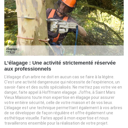
L’élagage : Une activité strictementé réservée
aux professionnels
L’élagage d’un arbre ne doit en aucun cas se faire à la légère.
C’est une activité dangereuse qui nécessite de l’expérience, un
savoir-faire et des outils spécialisés. Ne mettez pas votre vie en
danger, faite appel à Hoffmann elagage. J’offre, à Saint Mars
Vieux Maisons toute mon expertise en élagage pour assurer
votre entière sécurité, celle de votre maison et de vos lieux.
L’élagage est une technique permettant également à vos arbres
de se développer de façon régulière et offre également une
esthétique visuelle. Faites appel à mon expertise et nous
travaillerons ensemble pour la réalisation de votre projet.