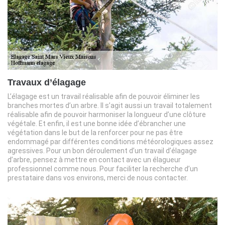
Travaux d’élagage
L’élagage est un travail réalisable afin de pouvoir éliminer les
branches mortes d’un arbre. Il s’agit aussi un travail totalement
réalisable afin de pouvoir harmoniser la longueur d’une clôture
végétale. Et enfin, il est une bonne idée d’ébrancher une
végétation dans le but de la renforcer pour ne pas être
endommagé par différentes conditions météorologiques assez
agressives. Pour un bon déroulement d’un travail d’élagage
d’arbre, pensez à mettre en contact avec un élagueur
professionnel comme nous. Pour faciliter la recherche d’un
prestataire dans vos environs, merci de nous contacter.