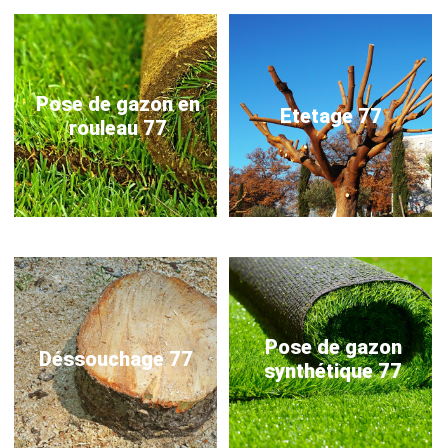
Pose de gazon en
Etetage 77
rouleau 77
Pose de gazon
Déssouchage 77
synthétique 77