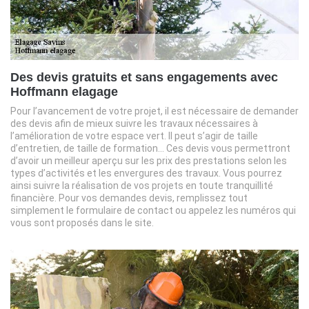
Des devis gratuits et sans engagements avec
Hoffmann elagage
Pour l’avancement de votre projet, il est nécessaire de demander
des devis afin de mieux suivre les travaux nécessaires à
l’amélioration de votre espace vert. Il peut s’agir de taille
d’entretien, de taille de formation… Ces devis vous permettront
d’avoir un meilleur aperçu sur les prix des prestations selon les
types d’activités et les envergures des travaux. Vous pourrez
ainsi suivre la réalisation de vos projets en toute tranquillité
financière. Pour vos demandes devis, remplissez tout
simplement le formulaire de contact ou appelez les numéros qui
vous sont proposés dans le site.