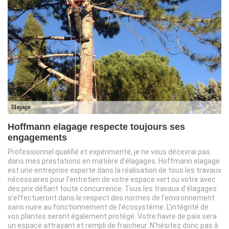
Hoffmann elagage respecte toujours ses
engagements
Professionnel qualifié et expérimenté, je ne vous décevrai pas
dans mes prestations en matière d’élagages. Hoffmann elagage
est une entreprise experte dans la réalisation de tous les travaux
nécessaires pour l’entretien de votre espace vert ou votre avec
des prix défiant toute concurrence. Tous les travaux d’élagages
s’effectueront dans le respect des normes de l’environnement
sans nuire au fonctionnement de l’écosystème. L’intégrité de
vos plantes seront également protégé. Votre havre de paix sera
un espace attrayant et rempli de fraicheur. N’hésitez donc pas à