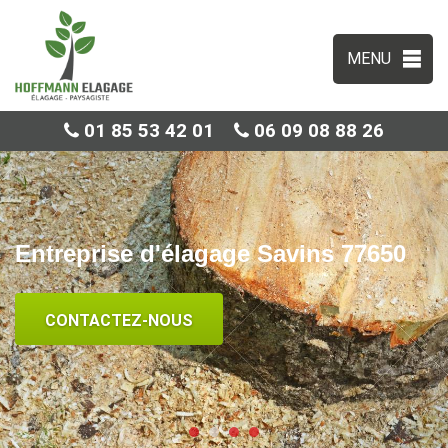
MENU
01 85 53 42 01
06 09 08 88 26
Entreprise d'élagage Savins 77650
CONTACTEZ-NOUS