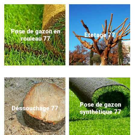
Pose de gazon en
Etetage 77
rouleau 77
Pose de gazon
Déssouchage 77
synthétique 77