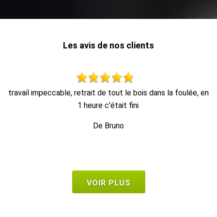
Les avis de nos clients
 en
Travail propre et rapide, et enlèvement des déchets.
T
e
De Seb
VOIR PLUS