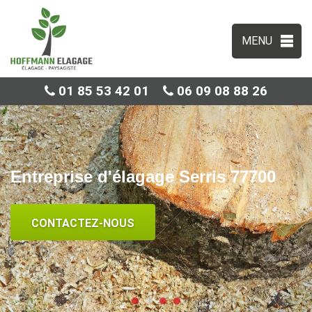
MENU
01 85 53 42 01
06 09 08 88 26
Entreprise d'élagage Serris 77700
CONTACTEZ-NOUS