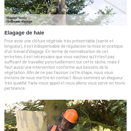
Elagage de haie
Pour avoir une clôture végétale très présentable (santé et
longueur), il est indispensable de régulariser la mise en pratique
d’un travail d’élagage. En terme de normalisation de cet
entretien, il est nécessaire que vous sachiez qu’il n’est pas
suffisant de travailler ponctuellement sur cette tâche, mais il
faut aussi une intervention conforme aux besoins de la
végétation. Afin de ne pas fausser cette étape, nous vous
invitons de nous mettre en contact. Nous sommes un élagueur
très qualifié. Faite-nous appel et nous allons vous servir en toute
pertinence.