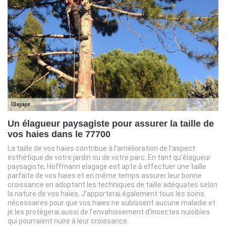
Un élagueur paysagiste pour assurer la taille de
vos haies dans le 77700
La taille de vos haies contribue à l’amélioration de l’aspect
esthétique de votre jardin ou de votre parc. En tant qu’élagueur
paysagiste, Hoffmann elagage est apte à effectuer une taille
parfaite de vos haies et en même temps assurer leur bonne
croissance en adoptant les techniques de taille adéquates selon
la nature de vos haies. J’apporterai également tous les soins
nécessaires pour que vos haies ne subissent aucune maladie et
je les protègerai aussi de l’envahissement d’insectes nuisibles
qui pourraient nuire à leur croissance.