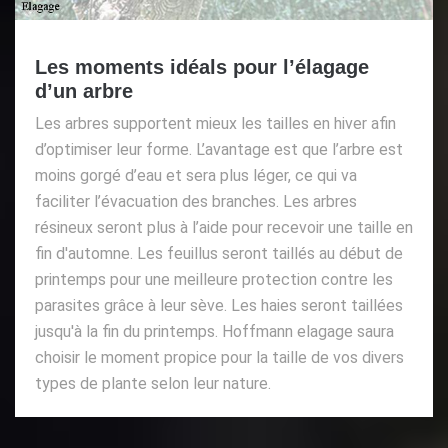
Les moments idéals pour l’élagage
d’un arbre
Les arbres supportent mieux les tailles en hiver afin
d’optimiser leur forme. L’avantage est que l’arbre est
moins gorgé d’eau et sera plus léger, ce qui va
faciliter l’évacuation des branches. Les arbres
résineux seront plus à l’aide pour recevoir une taille en
fin d'automne. Les feuillus seront taillés au début de
printemps pour une meilleure protection contre les
parasites grâce à leur sève. Les haies seront taillées
jusqu'à la fin du printemps. Hoffmann elagage saura
choisir le moment propice pour la taille de vos divers
types de plante selon leur nature.