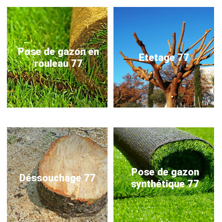
Pose de gazon en
Etetage 77
rouleau 77
Pose de gazon
Déssouchage 77
synthétique 77