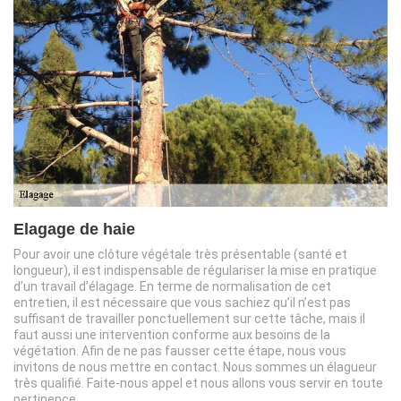
Elagage de haie
Pour avoir une clôture végétale très présentable (santé et
longueur), il est indispensable de régulariser la mise en pratique
d’un travail d’élagage. En terme de normalisation de cet
entretien, il est nécessaire que vous sachiez qu’il n’est pas
suffisant de travailler ponctuellement sur cette tâche, mais il
faut aussi une intervention conforme aux besoins de la
végétation. Afin de ne pas fausser cette étape, nous vous
invitons de nous mettre en contact. Nous sommes un élagueur
très qualifié. Faite-nous appel et nous allons vous servir en toute
pertinence.