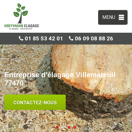
MENU
01 85 53 42 01
06 09 08 88 26
Entreprise d'élagage Villemareuil
77470
CONTACTEZ-NOUS