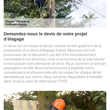
Demandez-nous le devis de votre projet
d’élagage
Le devis est un moyen employé comme un bon guide lors de la
préparation d’un devis d’élagage d’arbre. Mais pour être en
possession de ce document, qui doit être minutieusement
convenable à vos attentes, nous vous invitons de ne pas hésiter
à nous passer votre demande de devis. Nous sommes un artisan
paysagiste certifié. Nous sommes prêts à exploiter notre
connaissance professionnelle afin de respecter chaque détail
demandé par nos clients. Nous sommes disponibles à travailler
dans toute la zone de Villemareuil 77470.