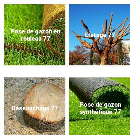
Pose de gazon en
Etetage 77
rouleau 77
Pose de gazon
Déssouchage 77
synthétique 77