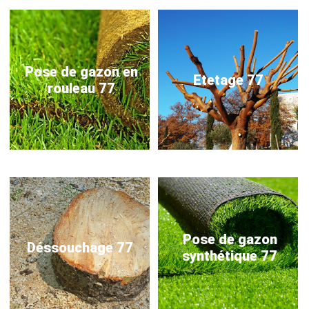
Pose de gazon en
Etetage 77
rouleau 77
Pose de gazon
Déssouchage 77
synthétique 77