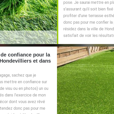
pose. Je saurai mettre en pla
s’assurant qu’il soit bien fi
profiter d’une terrasse esthé
donc pas pour me confier la
résidez dans la ville de Hon
satisfait de voir les résulta
de confiance pour la
Hondevilliers et dans
agage, sachez que je
s mettre en confiance sur
de visu ou en photos) un ou
sés dans l’exercice de mon
décor dont vous avez rêvé
attendez donc pas pour me