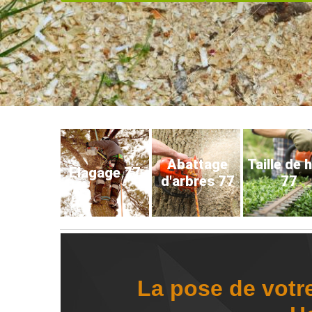
Abattage
Taille de 
Elagage 77
d'arbres 77
77
La pose de votr