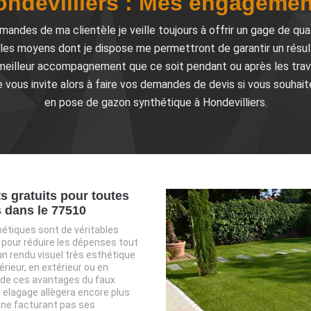
ondevilliers : Mes engagemen
mandes de ma clientèle je veille toujours à offrir un gage de qua
 les moyens dont je dispose me permettront de garantir un résult
n meilleur accompagnement que ce soit pendant ou après les trav
e vous invite alors à faire vos demandes de devis si vous souhait
en pose de gazon synthétique à Hondevilliers.
 gratuits pour toutes
s dans le 77510
étiques sont de véritables
pour réduire les dépenses tout
un rendu visuel très esthétique
érieur, en extérieur ou en
s de ces avantages du faux
elagage allègera encore plus
ne facturant pas ses