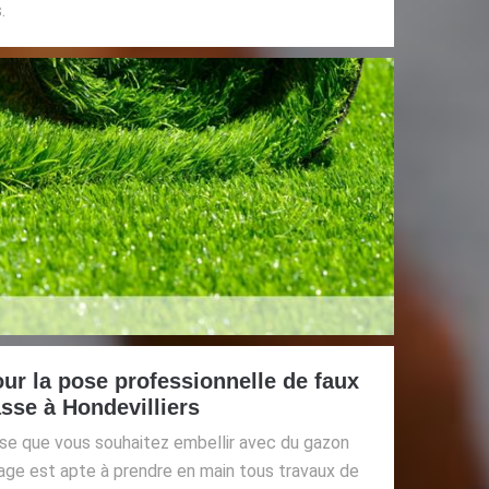
.
ur la pose professionnelle de faux
asse à Hondevilliers
se que vous souhaitez embellir avec du gazon
ge est apte à prendre en main tous travaux de