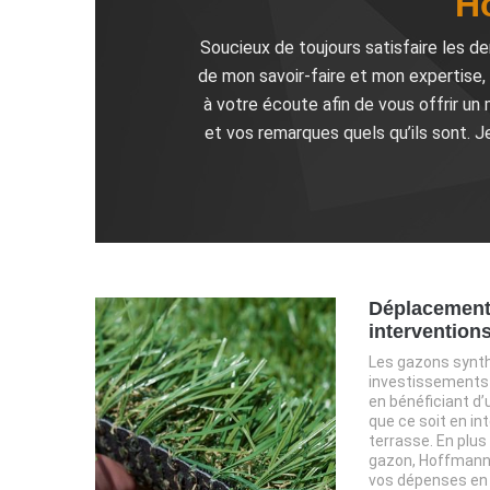
H
Soucieux de toujours satisfaire les de
de mon savoir-faire et mon expertise,
à votre écoute afin de vous offrir u
et vos remarques quels qu’ils sont. J
Déplacements
intervention
Les gazons synth
investissements 
en bénéficiant d’
que ce soit en int
terrasse. En plu
gazon, Hoffmann 
vos dépenses en 