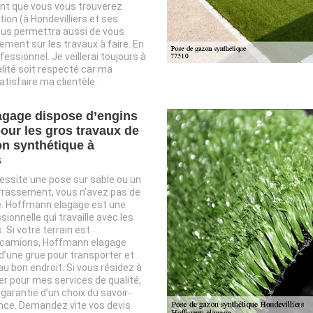
nt que vous vous trouverez
tion (à Hondevilliers et ses
vous permettra aussi de vous
ment sur les travaux à faire. En
essionnel. Je veillerai toujours à
lité soit respecté car ma
atisfaire ma clientèle.
agage dispose d’engins
pour les gros travaux de
n synthétique à
s
cessite une pose sur sable ou un
errassement, vous n’avez pas de
re. Hoffmann elagage est une
ionnelle qui travaille avec les
 Si votre terrain est
x camions, Hoffmann elagage
d’une grue pour transporter et
au bon endroit. Si vous résidez à
ter pour mes services de qualité,
 garantie d’un choix du savoir-
ence. Demandez vite vos devis