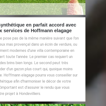
synthétique en parfait accord avec
ux services de Hoffmann elagage
se pose pas de la même manière suivant que l’on
vieux mas provençal dans un écrin de verdure, ou
ument modernes d’une villa contemporaine en
vert toute l’année. Le premier cas requiert un
 des brins bien longs. Le second peut très
r d’un gazon plus court qui, quoique moins
le. Hoffmann elagage pourra vous conseiller sur
hétique afin d’harmoniser le décor de votre
 L’important est d’assurer le rendu que vous
re projet à Hondevilliers.