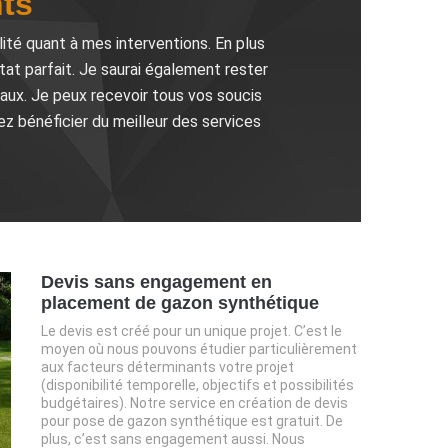
ts
lité quant à mes interventions. En plus
at parfait. Je saurai également rester
aux. Je peux recevoir tous vos soucis
ez bénéficier du meilleur des services
Devis sans engagement en
placement de gazon synthétique
Le devis est créé pour un unique projet. C’est le
moyen où nous pouvons étudier particulièrement
aux facteurs déterminants votre projet
(disponibilité temporelle, objectifs et possibilités
budgétaires). Notre service en création de devis
pour pose de gazon synthétique est gratuit. De
plus, c’est sans engagement aussi. Nous