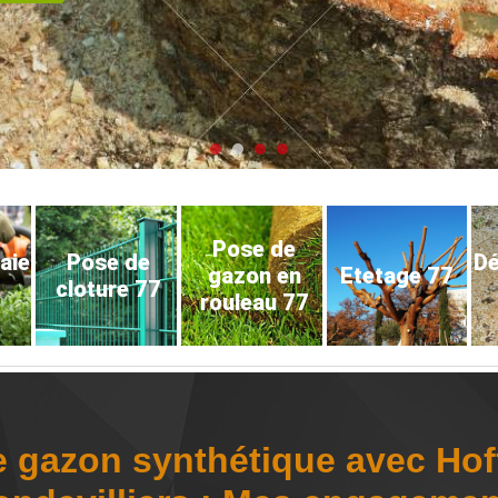
Pose de
haie
Pose de
D
gazon en
Etetage 77
cloture 77
rouleau 77
e gazon synthétique avec Ho