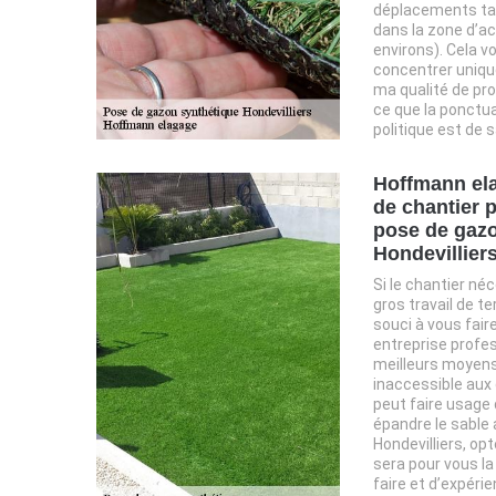
déplacements ta
dans la zone d’ac
environs). Cela 
concentrer unique
ma qualité de prof
ce que la ponctua
politique est de s
Hoffmann el
de chantier 
pose de gazo
Hondevillier
Si le chantier né
gros travail de t
souci à vous fai
entreprise profess
meilleurs moyens.
inaccessible au
peut faire usage 
épandre le sable 
Hondevilliers, op
sera pour vous la
faire et d’expéri