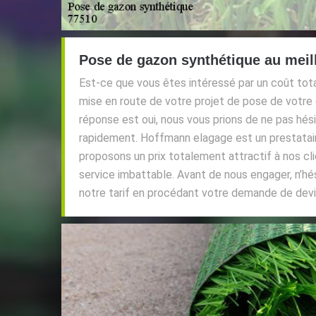
Pose de gazon synthétique au meill
Est-ce que vous êtes intéressé par un coût tot
mise en route de votre projet de pose de votre 
réponse est oui, nous vous prions de ne pas hési
rapidement. Hoffmann elagage est un prestatair
proposons un prix totalement attractif à nos cli
service imbattable. Avant de nous engager, n’hés
notre tarif en procédant votre demande de devi