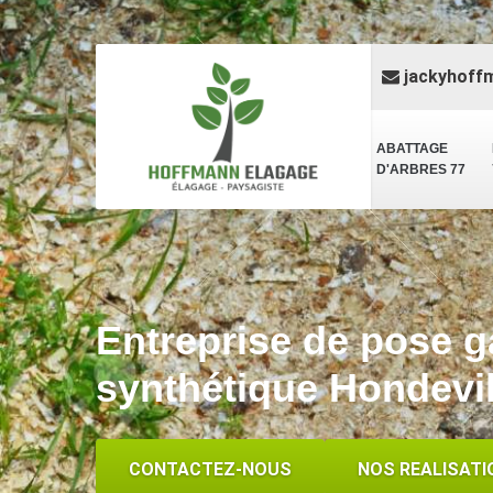
jackyhoff
ABATTAGE
D'ARBRES 77
Entreprise de pose 
synthétique Hondevil
CONTACTEZ-NOUS
NOS REALISATI