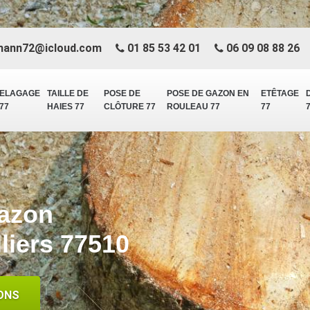
mann72@icloud.com
01 85 53 42 01
06 09 08 88 26
ELAGAGE
TAILLE DE
POSE DE
POSE DE GAZON EN
ETÊTAGE
77
HAIES 77
CLÔTURE 77
ROULEAU 77
77
gazon
liers 77510
ONS