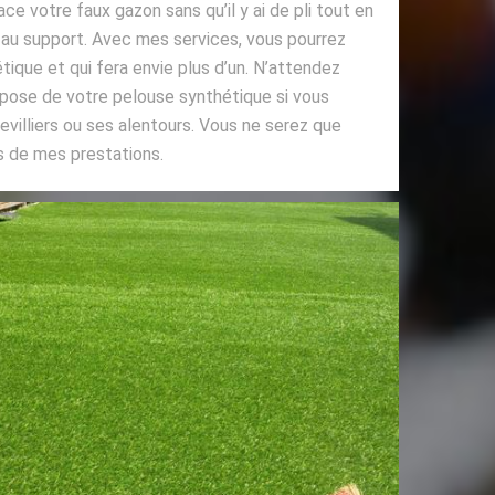
ce votre faux gazon sans qu’il y ai de pli tout en
xé au support. Avec mes services, vous pourrez
tique et qui fera envie plus d’un. N’attendez
 pose de votre pelouse synthétique si vous
devilliers ou ses alentours. Vous ne serez que
ts de mes prestations.