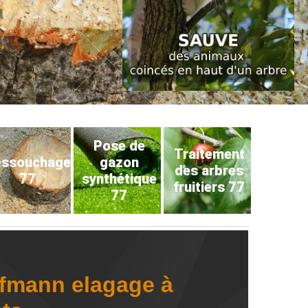
Pose de
Traitement
éssouchage
gazon
des arbres
77
synthétique
fruitiers 77
77
ffmann elagage à