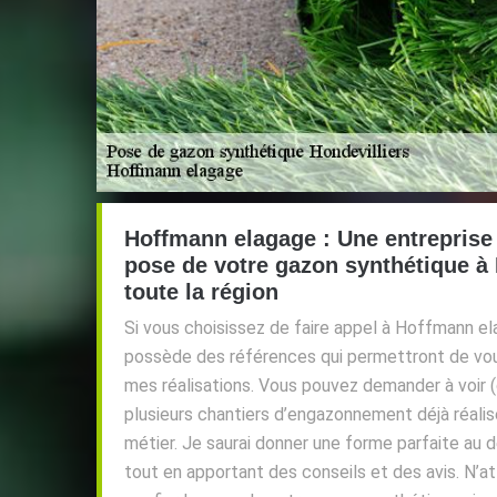
Hoffmann elagage : Une entreprise 
pose de votre gazon synthétique à 
toute la région
Si vous choisissez de faire appel à Hoffmann el
possède des références qui permettront de vou
mes réalisations. Vous pouvez demander à voir (
plusieurs chantiers d’engazonnement déjà réali
métier. Je saurai donner une forme parfaite au 
tout en apportant des conseils et des avis. N’