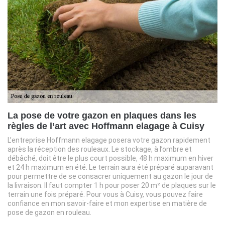
La pose de votre gazon en plaques dans les
règles de l’art avec Hoffmann elagage à Cuisy
L’entreprise Hoffmann elagage posera votre gazon rapidement
après la réception des rouleaux. Le stockage, à l’ombre et
débâché, doit être le plus court possible, 48 h maximum en hiver
et 24 h maximum en été. Le terrain aura été préparé auparavant
pour permettre de se consacrer uniquement au gazon le jour de
la livraison. Il faut compter 1 h pour poser 20 m² de plaques sur le
terrain une fois préparé. Pour vous à Cuisy, vous pouvez faire
confiance en mon savoir-faire et mon expertise en matière de
pose de gazon en rouleau.