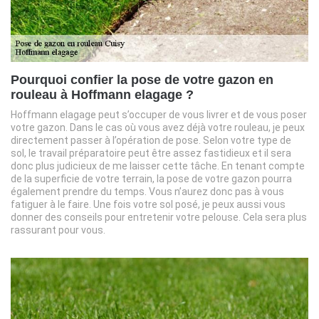
Pourquoi confier la pose de votre gazon en
rouleau à Hoffmann elagage ?
Hoffmann elagage peut s’occuper de vous livrer et de vous poser
votre gazon. Dans le cas où vous avez déjà votre rouleau, je peux
directement passer à l’opération de pose. Selon votre type de
sol, le travail préparatoire peut être assez fastidieux et il sera
donc plus judicieux de me laisser cette tâche. En tenant compte
de la superficie de votre terrain, la pose de votre gazon pourra
également prendre du temps. Vous n’aurez donc pas à vous
fatiguer à le faire. Une fois votre sol posé, je peux aussi vous
donner des conseils pour entretenir votre pelouse. Cela sera plus
rassurant pour vous.