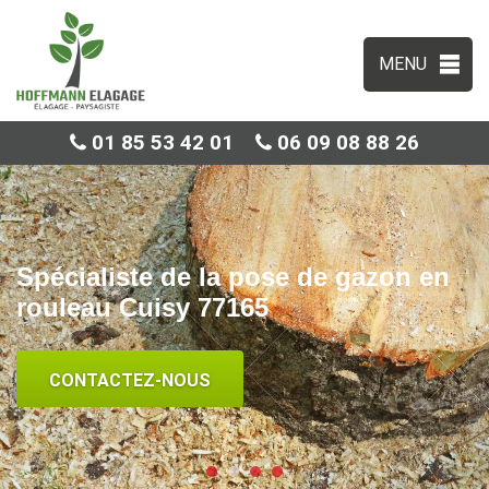
MENU
01 85 53 42 01
06 09 08 88 26
Spécialiste de la pose de gazon en
rouleau Cuisy 77165
CONTACTEZ-NOUS