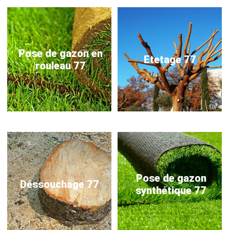
Pose de gazon en
Etetage 77
rouleau 77
Pose de gazon
Déssouchage 77
synthétique 77