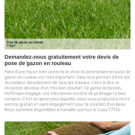
Demandez-nous gratuitement votre devis de
pose de gazon en rouleau
Faire d’une façon très correcte le choix du prestataire en pose de
gazon en rouleau est très important. Cela vous permet d’être sûr
du meilleur déroulement de tous les travaux, c’est-à-dire, la
réception absolue d’un très bon résultat. Ce genre de besoin,
Hoffmann elagage, une très bonne société de jardinage l’a bien
compris. C’est la raison pour laquelle, nous vous proposons notre
service gratuit et sans engagement pour la création d’un devis.
Nous sommes disponibles à travailler partout à Cuisy 77165.