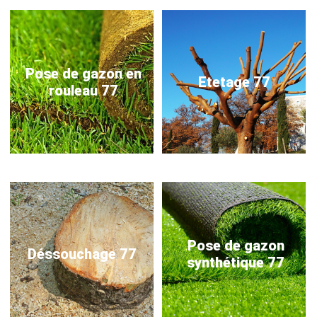
Pose de gazon en
Etetage 77
rouleau 77
Pose de gazon
Déssouchage 77
synthétique 77