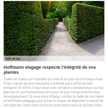
Hoffmann elagage respecte l’intégrité de vos
plantes
Tailler les haies est faisable soi-même et plus économique mais
il faut savoir qu’une mauvaise méthode peut affecter leur
intégrité. En effet, il faut avoir une certaine connaissance sur les
plantes et sur l’environnement pour ne pas compromettre leur
développement. Si vous êtes à Baby, confiez la taille de vos haies
à Hoffmann elagage pour éviter le risque de dégrader la santé de
vos plantes. Avec mes services vous serez assuré du bien-être