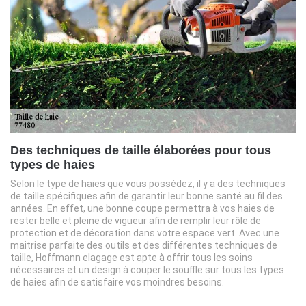
Des techniques de taille élaborées pour tous
types de haies
Selon le type de haies que vous possédez, il y a des techniques
de taille spécifiques afin de garantir leur bonne santé au fil des
années. En effet, une bonne coupe permettra à vos haies de
rester belle et pleine de vigueur afin de remplir leur rôle de
protection et de décoration dans votre espace vert. Avec une
maitrise parfaite des outils et des différentes techniques de
taille, Hoffmann elagage est apte à offrir tous les soins
nécessaires et un design à couper le souffle sur tous les types
de haies afin de satisfaire vos moindres besoins.