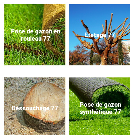
Pose de gazon en
Etetage 77
rouleau 77
Pose de gazon
Déssouchage 77
synthétique 77