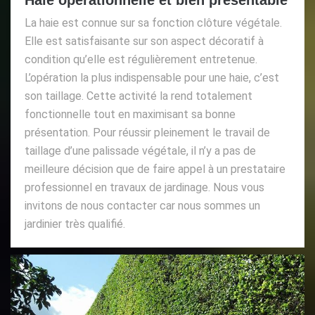
Haie opérationnelle et bien présentable
La haie est connue sur sa fonction clôture végétale.
Elle est satisfaisante sur son aspect décoratif à
condition qu’elle est régulièrement entretenue.
L’opération la plus indispensable pour une haie, c’est
son taillage. Cette activité la rend totalement
fonctionnelle tout en maximisant sa bonne
présentation. Pour réussir pleinement le travail de
taillage d’une palissade végétale, il n’y a pas de
meilleure décision que de faire appel à un prestataire
professionnel en travaux de jardinage. Nous vous
invitons de nous contacter car nous sommes un
jardinier très qualifié.