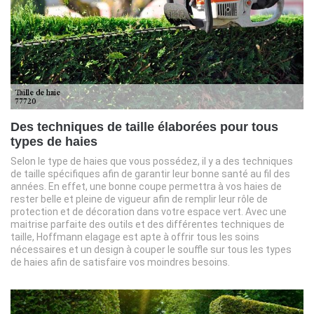
Des techniques de taille élaborées pour tous
types de haies
Selon le type de haies que vous possédez, il y a des techniques
de taille spécifiques afin de garantir leur bonne santé au fil des
années. En effet, une bonne coupe permettra à vos haies de
rester belle et pleine de vigueur afin de remplir leur rôle de
protection et de décoration dans votre espace vert. Avec une
maitrise parfaite des outils et des différentes techniques de
taille, Hoffmann elagage est apte à offrir tous les soins
nécessaires et un design à couper le souffle sur tous les types
de haies afin de satisfaire vos moindres besoins.