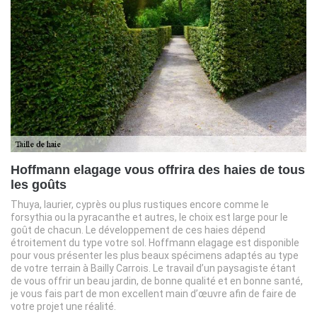
Hoffmann elagage vous offrira des haies de tous
les goûts
Thuya, laurier, cyprès ou plus rustiques encore comme le
forsythia ou la pyracanthe et autres, le choix est large pour le
goût de chacun. Le développement de ces haies dépend
étroitement du type votre sol. Hoffmann elagage est disponible
pour vous présenter les plus beaux spécimens adaptés au type
de votre terrain à Bailly Carrois. Le travail d’un paysagiste étant
de vous offrir un beau jardin, de bonne qualité et en bonne santé,
je vous fais part de mon excellent main d’œuvre afin de faire de
votre projet une réalité.