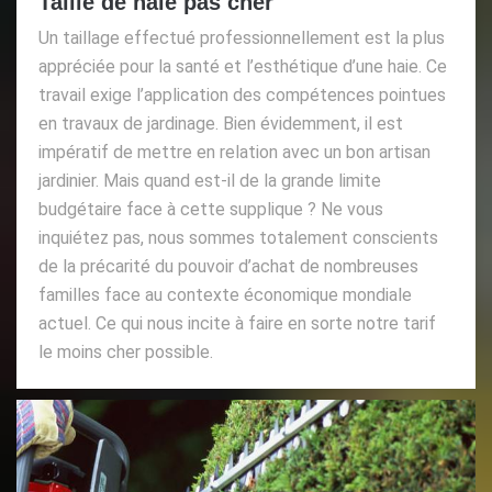
Taille de haie pas cher
Un taillage effectué professionnellement est la plus
appréciée pour la santé et l’esthétique d’une haie. Ce
travail exige l’application des compétences pointues
en travaux de jardinage. Bien évidemment, il est
impératif de mettre en relation avec un bon artisan
jardinier. Mais quand est-il de la grande limite
budgétaire face à cette supplique ? Ne vous
inquiétez pas, nous sommes totalement conscients
de la précarité du pouvoir d’achat de nombreuses
familles face au contexte économique mondiale
actuel. Ce qui nous incite à faire en sorte notre tarif
le moins cher possible.