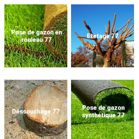
Pose de gazon en
Etetage 77
rouleau 77
Pose de gazon
Déssouchage 77
synthétique 77