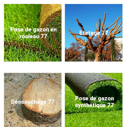
Pose de gazon en
Etetage 77
rouleau 77
Pose de gazon
Déssouchage 77
synthétique 77