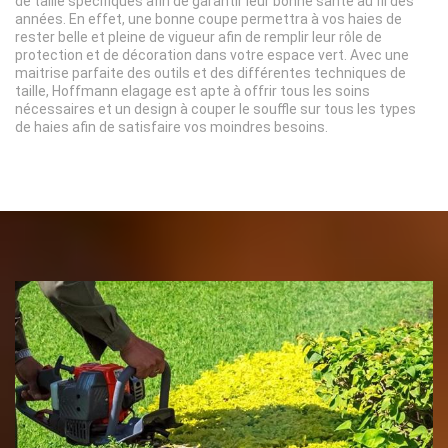
de taille spécifiques afin de garantir leur bonne santé au fil des
années. En effet, une bonne coupe permettra à vos haies de
rester belle et pleine de vigueur afin de remplir leur rôle de
protection et de décoration dans votre espace vert. Avec une
maitrise parfaite des outils et des différentes techniques de
taille, Hoffmann elagage est apte à offrir tous les soins
nécessaires et un design à couper le souffle sur tous les types
de haies afin de satisfaire vos moindres besoins.