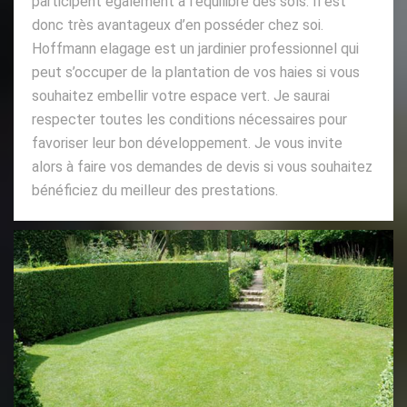
participent également à l’équilibre des sols. Il est
donc très avantageux d’en posséder chez soi.
Hoffmann elagage est un jardinier professionnel qui
peut s’occuper de la plantation de vos haies si vous
souhaitez embellir votre espace vert. Je saurai
respecter toutes les conditions nécessaires pour
favoriser leur bon développement. Je vous invite
alors à faire vos demandes de devis si vous souhaitez
bénéficiez du meilleur des prestations.