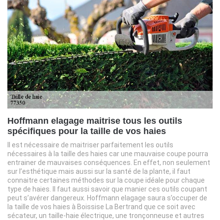
Hoffmann elagage maitrise tous les outils
spécifiques pour la taille de vos haies
Il est nécessaire de maitriser parfaitement les outils
nécessaires à la taille des haies car une mauvaise coupe pourra
entrainer de mauvaises conséquences. En effet, non seulement
sur l’esthétique mais aussi sur la santé de la plante, il faut
connaitre certaines méthodes sur la coupe idéale pour chaque
type de haies. Il faut aussi savoir que manier ces outils coupant
peut s’avérer dangereux. Hoffmann elagage saura s’occuper de
la taille de vos haies à Boissise La Bertrand que ce soit avec
sécateur, un taille-haie électrique, une tronçonneuse et autres