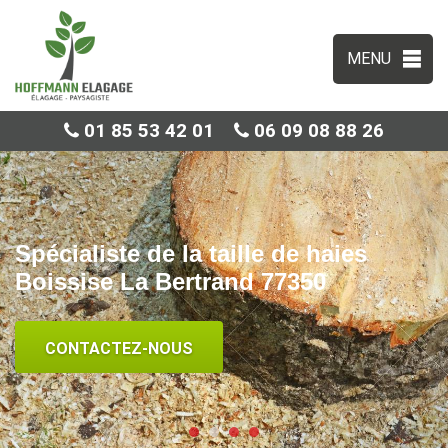
MENU
01 85 53 42 01
06 09 08 88 26
Spécialiste de la taille de haies
Boissise La Bertrand 77350
CONTACTEZ-NOUS