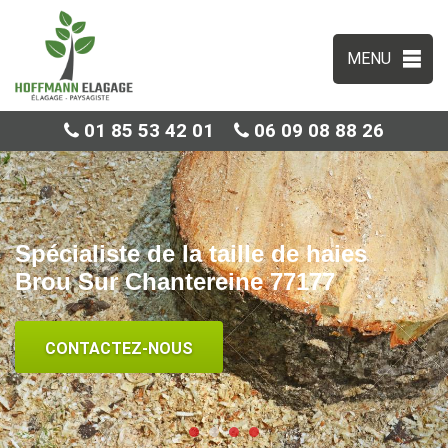
MENU
01 85 53 42 01
06 09 08 88 26
Spécialiste de la taille de haies
Brou Sur Chantereine 77177
CONTACTEZ-NOUS