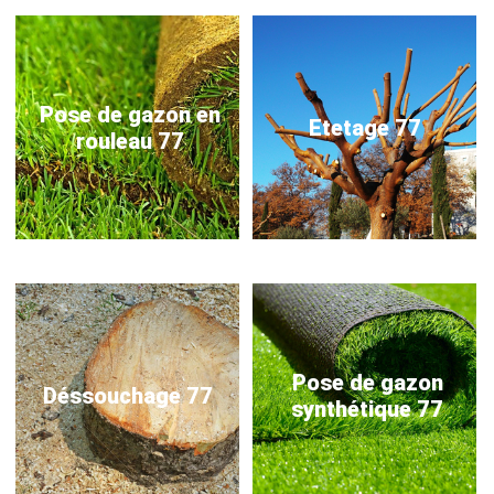
Pose de gazon en
Etetage 77
rouleau 77
Pose de gazon
Déssouchage 77
synthétique 77