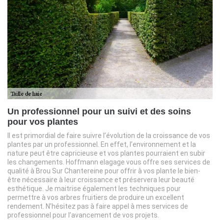
Un professionnel pour un suivi et des soins
pour vos plantes
Il est primordial de faire suivre l’évolution de la croissance de vos
plantes par un professionnel. En effet, l’environnement et la
nature peut être capricieuse et vos plantes pourraient en subir
les changements. Hoffmann elagage vous offre ses services de
qualité à Brou Sur Chantereine pour offrir à vos plante le bien-
être nécessaire à leur croissance et préservera leur beauté
esthétique. Je maitrise également les techniques pour
permettre à vos arbres fruitiers de produire un excellent
rendement. N’hésitez pas à faire appel à mes services de
professionnel pour l’avancement de vos projets.