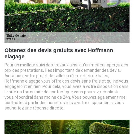
Obtenez des devis gratuits avec Hoffmann
elagage
Pour un meilleur suivi des travaux ainsi qu’un meilleur aperçu des
prix des prestations, il est important de demander des devis.
Ainsi, pour votre projet de taille ou d’entretien de haies,
Hoffmann elagage vous offre des devis sans frais et qui ne vous
engageront en rien. Pour cela, vous avez à votre disposition dans
le site un formulaire de contact que vous pourrez remplir. Je
vous répondrai dans moins de 24h. Vous pouvez également me
contacter à partir des numéros mis à votre disposition si vous
souhaitez une réponse directe.