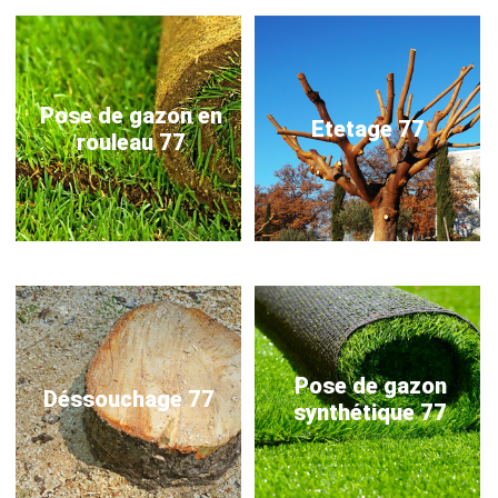
Pose de gazon en
Etetage 77
rouleau 77
Pose de gazon
Déssouchage 77
synthétique 77