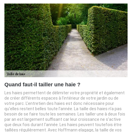
Quand faut-il tailler une haie ?
Les haies permettent de délimiter votre propriété et également
de créer différents espaces à l’intérieur de votre jardin ou de
votre parc. L’entretien des haies est donc nécessaire pour
qu’elles restent belles toute l’année. La taille des haies n’a pas
besoin de se faire toute les semaines. Les tailler une à deux fois
par an est largement suffisant car leur croissance ne s’active
que deux fois durant l’année. Les haies peuvent toutefois être
taillées régulièrement. Avec Hoffmann elagage, la taille de vos