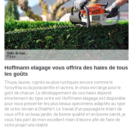
Hoffmann elagage vous offrira des haies de tous
les goûts
Thuya, laurier, cyprès ou plus rustiques encore comme le
forsythia ou la pyracanthe et autres, le choix est large pour le
goût de chacun. Le développement de ces haies dépend
étroitement du type votre sol. Hoffmann elagage est disponible
pour vous présenter les plus beaux spécimens adaptés au type
de votre terrain à Chalifert. Le travail d’un paysagiste étant de
vous offrir un beau jardin, de bonne qualité et en bonne santé, je
vous fais part de mon excellent main d’œuvre afin de faire de
votre projet une réalité.