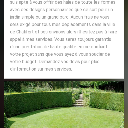
suis apte à vous offrir des haies de toute les formes
avec des designs personnalisés que ce soit pour un
jardin simple ou un grand parc. Aucun frais ne vous
sera exigé pour tous mes déplacements dans la ville
de Chalifert et ses environs alors n’hésitez pas à faire
appel à mes services. Vous serez toujours garantis
d’une prestation de haute qualité en me confiant
votre projet sans que vous ayez à vous soucier de
votre budget. Demandez vos devis pour plus
d’information sur mes services.