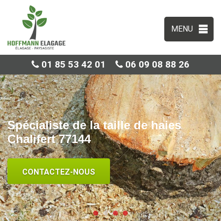
MENU
01 85 53 42 01
06 09 08 88 26
Spécialiste de la taille de haies
Chalifert 77144
CONTACTEZ-NOUS